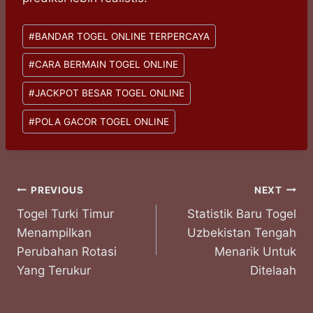
Post
#
BANDAR TOGEL ONLINE TERPERCAYA
Tags:
#
CARA BERMAIN TOGEL ONLINE
#
JACKPOT BESAR TOGEL ONLINE
#
POLA GACOR TOGEL ONLINE
Post
PREVIOUS
NEXT
Togel Turki Timur
Statistik Baru Togel
navigation
Menampilkan
Uzbekistan Tengah
Perubahan Rotasi
Menarik Untuk
Yang Terukur
Ditelaah