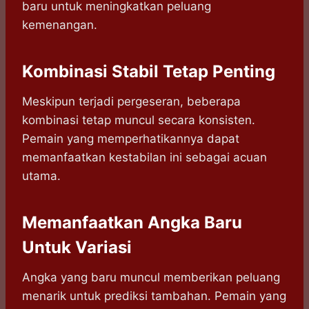
baru untuk meningkatkan peluang
kemenangan.
Kombinasi Stabil Tetap Penting
Meskipun terjadi pergeseran, beberapa
kombinasi tetap muncul secara konsisten.
Pemain yang memperhatikannya dapat
memanfaatkan kestabilan ini sebagai acuan
utama.
Memanfaatkan Angka Baru
Untuk Variasi
Angka yang baru muncul memberikan peluang
menarik untuk prediksi tambahan. Pemain yang