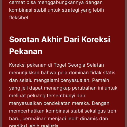
cermat bisa menggabungkannya dengan
kombinasi stabil untuk strategi yang lebih
fleksibel.
Sorotan Akhir Dari Koreksi
Pekanan
Koreksi pekanan di Togel Georgia Selatan
menunjukkan bahwa pola dominan tidak statis
dan selalu mengalami penyesuaian. Pemain
yang jeli dapat menangkap perubahan ini untuk
melihat peluang tersembunyi dan
menyesuaikan pendekatan mereka. Dengan
memperhatikan kombinasi stabil sekaligus tren
baru, permainan menjadi lebih dinamis dan
prediksi lebih realistis.