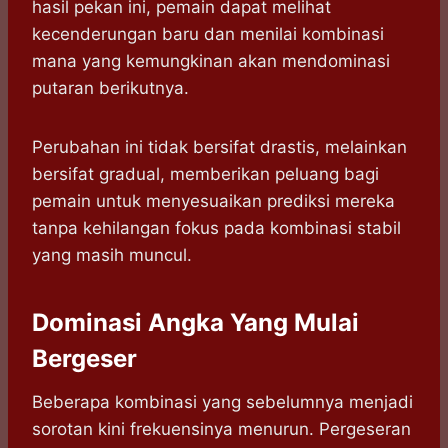
hasil pekan ini, pemain dapat melihat
kecenderungan baru dan menilai kombinasi
mana yang kemungkinan akan mendominasi
putaran berikutnya.
Perubahan ini tidak bersifat drastis, melainkan
bersifat gradual, memberikan peluang bagi
pemain untuk menyesuaikan prediksi mereka
tanpa kehilangan fokus pada kombinasi stabil
yang masih muncul.
Dominasi Angka Yang Mulai
Bergeser
Beberapa kombinasi yang sebelumnya menjadi
sorotan kini frekuensinya menurun. Pergeseran