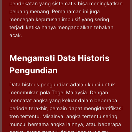
pendekatan yang sistematis bisa meningkatkan
peluang menang. Pemahaman ini juga
mencegah keputusan impulsif yang sering
terjadi ketika hanya mengandalkan tebakan
acak.
Mengamati Data Historis
Pengundian
Data historis pengundian adalah kunci untuk
menemukan pola Togel Malaysia. Dengan
mencatat angka yang keluar dalam beberapa
periode terakhir, pemain dapat mengidentifikasi
tren tertentu. Misalnya, angka tertentu sering
muncul bersama angka lainnya, atau beberapa