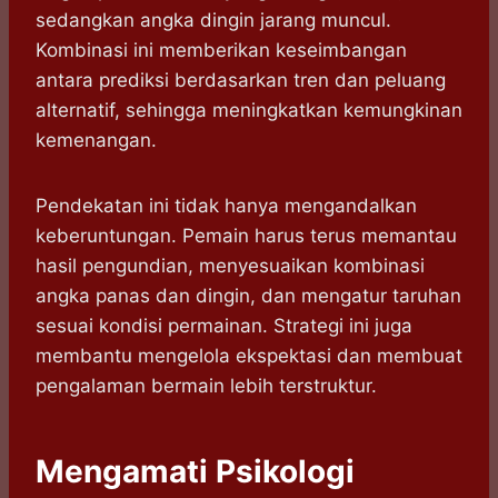
sedangkan angka dingin jarang muncul.
Kombinasi ini memberikan keseimbangan
antara prediksi berdasarkan tren dan peluang
alternatif, sehingga meningkatkan kemungkinan
kemenangan.
Pendekatan ini tidak hanya mengandalkan
keberuntungan. Pemain harus terus memantau
hasil pengundian, menyesuaikan kombinasi
angka panas dan dingin, dan mengatur taruhan
sesuai kondisi permainan. Strategi ini juga
membantu mengelola ekspektasi dan membuat
pengalaman bermain lebih terstruktur.
Mengamati Psikologi