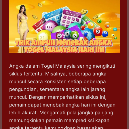
Angka dalam Togel Malaysia sering mengikuti
siklus tertentu. Misalnya, beberapa angka
muncul secara konsisten setiap beberapa
pengundian, sementara angka lain jarang
muncul. Dengan memperhatikan siklus ini,
pemain dapat menebak angka hari ini dengan
lebih akurat. Mengamati pola jangka panjang
memungkinkan pemain memprediksi kapan
angka tertentu kemungkinan besar akan