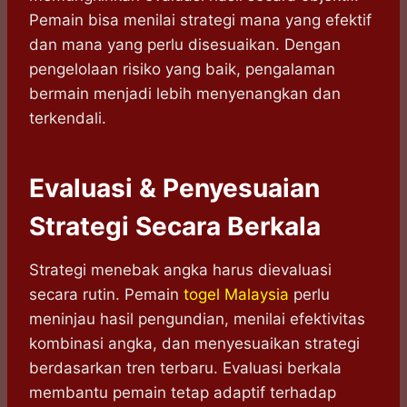
Pemain bisa menilai strategi mana yang efektif
dan mana yang perlu disesuaikan. Dengan
pengelolaan risiko yang baik, pengalaman
bermain menjadi lebih menyenangkan dan
terkendali.
Evaluasi & Penyesuaian
Strategi Secara Berkala
Strategi menebak angka harus dievaluasi
secara rutin. Pemain
togel Malaysia
perlu
meninjau hasil pengundian, menilai efektivitas
kombinasi angka, dan menyesuaikan strategi
berdasarkan tren terbaru. Evaluasi berkala
membantu pemain tetap adaptif terhadap