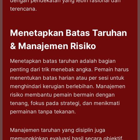
dengan pendekatan yang lebih rasional dan
terencana.
Menetapkan Batas Taruhan
& Manajemen Risiko
Menetapkan batas taruhan adalah bagian
penting dari trik menebak angka. Pemain harus
menentukan batas harian atau per sesi untuk
menghindari kerugian berlebihan. Manajemen
risiko membantu pemain bermain dengan
tenang, fokus pada strategi, dan menikmati
permainan tanpa tekanan.
Manajemen taruhan yang disiplin juga
memungkinkan evaluasi hasil secara objektif.