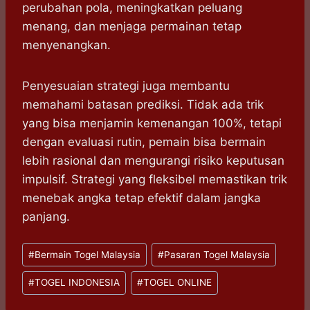
perubahan pola, meningkatkan peluang
menang, dan menjaga permainan tetap
menyenangkan.
Penyesuaian strategi juga membantu
memahami batasan prediksi. Tidak ada trik
yang bisa menjamin kemenangan 100%, tetapi
dengan evaluasi rutin, pemain bisa bermain
lebih rasional dan mengurangi risiko keputusan
impulsif. Strategi yang fleksibel memastikan trik
menebak angka tetap efektif dalam jangka
panjang.
Post
#
Bermain Togel Malaysia
#
Pasaran Togel Malaysia
Tags:
#
TOGEL INDONESIA
#
TOGEL ONLINE