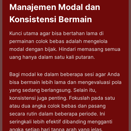
Manajemen Modal dan
Konsistensi Bermain
Kunci utama agar bisa bertahan lama di
permainan colok bebas adalah mengelola
modal dengan bijak. Hindari memasang semua
uang hanya dalam satu kali putaran.
Bagi modal ke dalam beberapa sesi agar Anda
bisa bermain lebih lama dan mengevaluasi pola
yang sedang berlangsung. Selain itu,
konsistensi juga penting. Fokuslah pada satu
atau dua angka colok bebas dan pasang
secara rutin dalam beberapa periode. Ini
seringkali lebih efektif dibanding mengganti
angka setiap hari tanpa arah yang jelas.