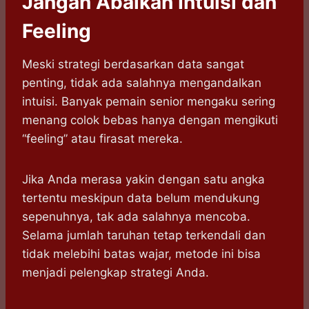
Jangan Abaikan Intuisi dan
Feeling
Meski strategi berdasarkan data sangat
penting, tidak ada salahnya mengandalkan
intuisi. Banyak pemain senior mengaku sering
menang colok bebas hanya dengan mengikuti
“feeling” atau firasat mereka.
Jika Anda merasa yakin dengan satu angka
tertentu meskipun data belum mendukung
sepenuhnya, tak ada salahnya mencoba.
Selama jumlah taruhan tetap terkendali dan
tidak melebihi batas wajar, metode ini bisa
menjadi pelengkap strategi Anda.