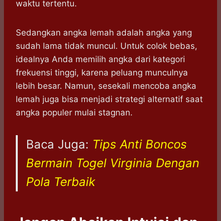
waktu tertentu.
Sedangkan angka lemah adalah angka yang
sudah lama tidak muncul. Untuk colok bebas,
idealnya Anda memilih angka dari kategori
frekuensi tinggi, karena peluang munculnya
lebih besar. Namun, sesekali mencoba angka
lemah juga bisa menjadi strategi alternatif saat
angka populer mulai stagnan.
Baca Juga:
Tips Anti Boncos
Bermain Togel Virginia Dengan
Pola Terbaik