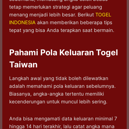
tetap memerlukan strategi agar peluang
menang menjadi lebih besar. Berikut
TOGEL
INDONESIA
akan memberikan beberapa tips
tepat yang bisa Anda terapkan saat bermain.
Pahami Pola Keluaran Togel
Taiwan
Langkah awal yang tidak boleh dilewatkan
adalah memahami pola keluaran sebelumnya.
Biasanya, angka-angka tertentu memiliki
kecenderungan untuk muncul lebih sering.
Anda bisa mengamati data keluaran minimal 7
hingga 14 hari terakhir, lalu catat angka mana