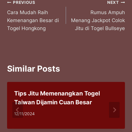
Post
PREVIOUS
NEXT
Cara Mudah Raih
Rumus Ampuh
navigation
Kemenangan Besar di
Menang Jackpot Colok
Togel Hongkong
Jitu di Togel Bullseye
Similar Posts
Tips Jitu Memenangkan Togel
Taiwan Dijamin Cuan Besar
12/11/2024