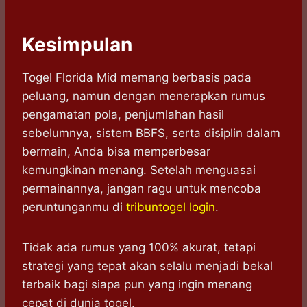
Kesimpulan
Togel Florida Mid memang berbasis pada
peluang, namun dengan menerapkan rumus
pengamatan pola, penjumlahan hasil
sebelumnya, sistem BBFS, serta disiplin dalam
bermain, Anda bisa memperbesar
kemungkinan menang.
Setelah menguasai
permainannya, jangan ragu untuk mencoba
peruntunganmu di
tribuntogel login
.
Tidak ada rumus yang 100% akurat, tetapi
strategi yang tepat akan selalu menjadi bekal
terbaik bagi siapa pun yang ingin menang
cepat di dunia togel.