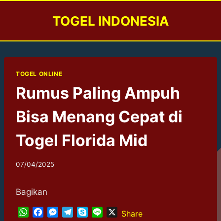
Skip
TOGEL INDONESIA
to
content
TOGEL ONLINE
Rumus Paling Ampuh
Bisa Menang Cepat di
Togel Florida Mid
07/04/2025
Bagikan
W
F
M
T
S
L
X
Share