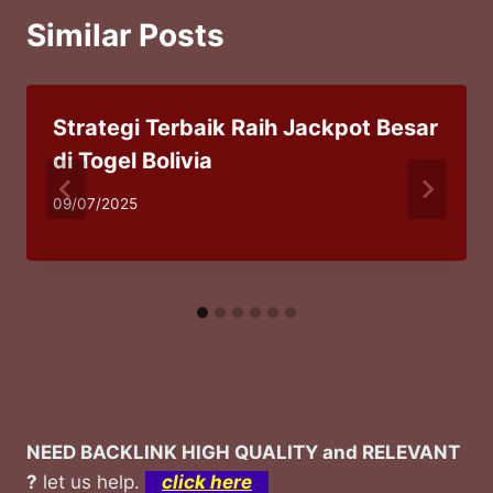
Similar Posts
Strategi Terbaik Raih Jackpot Besar
di Togel Bolivia
09/07/2025
NEED BACKLINK HIGH QUALITY and RELEVANT
?
let us help.
click here