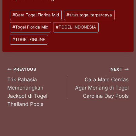
Post
#
Data Togel Florida Mid
#
situs togel terpercaya
Tags:
#
Togel Florida Mid
#
TOGEL INDONESIA
#
TOGEL ONLINE
Post
PREVIOUS
NEXT
Trik Rahasia
Cara Main Cerdas
navigation
Memenangkan
Agar Menang di Togel
Jackpot di Togel
Carolina Day Pools
Thailand Pools