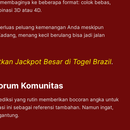
 membaginya ke beberapa format: colok bebas,
inasi 3D atau 4D.
erluas peluang kemenangan Anda meskipun
dang, menang kecil berulang bisa jadi jalan
kan Jackpot Besar di Togel Brazil
.
Forum Komunitas
prediksi yang rutin memberikan bocoran angka untuk
asi ini sebagai referensi tambahan. Namun ingat,
gantung.