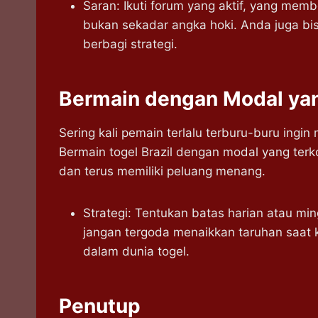
Saran: Ikuti forum yang aktif, yang memb
bukan sekadar angka hoki. Anda juga bi
berbagi strategi.
Bermain dengan Modal yan
Sering kali pemain terlalu terburu-buru ing
Bermain togel Brazil dengan modal yang terk
dan terus memiliki peluang menang.
Strategi: Tentukan batas harian atau mi
jangan tergoda menaikkan taruhan saat k
dalam dunia togel.
Penutup