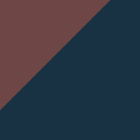
SUARTOTO – Forum Diskusi &
Analisis Data Pasaran Togel
Terpercaya
12/16/2025