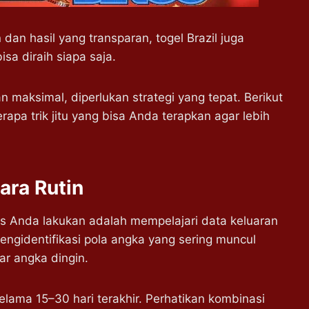
dan hasil yang transparan, togel Brazil juga
sa diraih siapa saja.
aksimal, diperlukan strategi yang tepat. Berikut
pa trik jitu yang bisa Anda terapkan agar lebih
ara Rutin
us Anda lakukan adalah mempelajari data keluaran
mengidentifikasi pola angka yang sering muncul
r angka dingin.
selama 15–30 hari terakhir. Perhatikan kombinasi