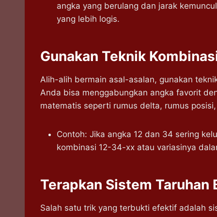
angka yang berulang dan jarak kemuncul
yang lebih logis.
Gunakan Teknik Kombinas
Alih-alih bermain asal-asalan, gunakan tekni
Anda bisa menggabungkan angka favorit den
matematis seperti rumus delta, rumus posisi,
Contoh: Jika angka 12 dan 34 sering k
kombinasi 12-34-xx atau variasinya dal
Terapkan Sistem Taruhan 
Salah satu trik yang terbukti efektif adalah s