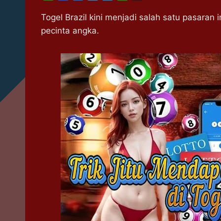
h
a
e
e
k
i
a
c
s
l
y
n
Togel Brazil kini menjadi salah satu pasaran
t
e
s
e
p
e
pecinta angka.
s
b
e
g
e
A
o
n
r
p
o
g
a
p
k
e
m
r