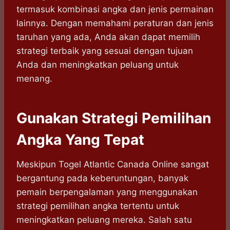
termasuk kombinasi angka dan jenis permainan
lainnya. Dengan memahami peraturan dan jenis
taruhan yang ada, Anda akan dapat memilih
strategi terbaik yang sesuai dengan tujuan
Anda dan meningkatkan peluang untuk
menang.
Gunakan Strategi Pemilihan
Angka Yang Tepat
Meskipun Togel Atlantic Canada Online sangat
bergantung pada keberuntungan, banyak
pemain berpengalaman yang menggunakan
strategi pemilihan angka tertentu untuk
meningkatkan peluang mereka. Salah satu