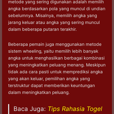
metode yang sering digunakan adalah memilih
angka berdasarkan pola yang muncul di undian
sebelumnya. Misalnya, memilih angka yang
jarang keluar atau angka yang sering muncul
dalam beberapa putaran terakhir.
Beberapa pemain juga menggunakan metode
sistem wheeling, yaitu memilih lebih banyak
angka untuk menghasilkan berbagai kombinasi
yang meningkatkan peluang menang. Meskipun
tidak ada cara pasti untuk memprediksi angka
yang akan keluar, pemilihan angka yang
terstruktur dapat memberikan keuntungan
dalam meningkatkan peluang.
Baca Juga:
Tips Rahasia Togel