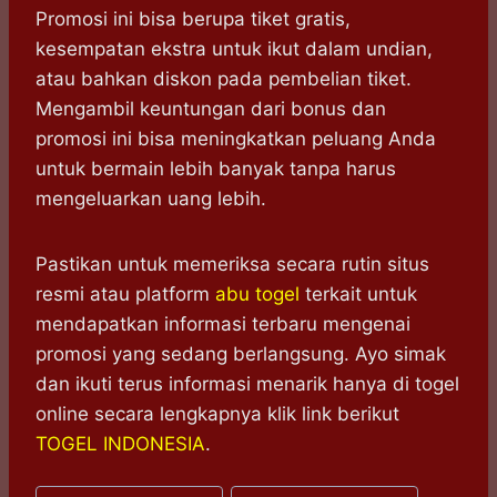
Promosi ini bisa berupa tiket gratis,
kesempatan ekstra untuk ikut dalam undian,
atau bahkan diskon pada pembelian tiket.
Mengambil keuntungan dari bonus dan
promosi ini bisa meningkatkan peluang Anda
untuk bermain lebih banyak tanpa harus
mengeluarkan uang lebih.
Pastikan untuk memeriksa secara rutin situs
resmi atau platform
abu togel
terkait untuk
mendapatkan informasi terbaru mengenai
promosi yang sedang berlangsung. Ayo simak
dan ikuti terus informasi menarik hanya di togel
online secara lengkapnya klik link berikut
TOGEL INDONESIA
.
Post