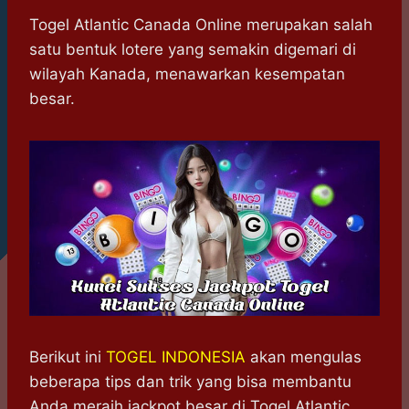
h
a
e
e
k
i
a
c
s
l
y
n
Togel Atlantic Canada Online merupakan salah
t
e
s
e
p
e
satu bentuk lotere yang semakin digemari di
s
b
e
g
e
wilayah Kanada, menawarkan kesempatan
A
o
n
r
besar.
p
o
g
a
p
k
e
m
r
Berikut ini
TOGEL INDONESIA
akan mengulas
beberapa tips dan trik yang bisa membantu
Anda meraih jackpot besar di Togel Atlantic