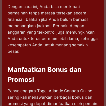
Dengan cara ini, Anda bisa menikmati
permainan tanpa merasa tertekan secara
finansial, bahkan jika Anda belum berhasil
memenangkan jackpot. Bermain dengan
anggaran yang terkontrol juga memungkinkan
Anda untuk terus bermain lebih lama, sehingga
kesempatan Anda untuk menang semakin
besar.
Manfaatkan Bonus dan
Promosi
Penyelenggara Togel Atlantic Canada Online
sering kali menawarkan berbagai bonus dan
promosi yang dapat dimanfaatkan oleh pemain.