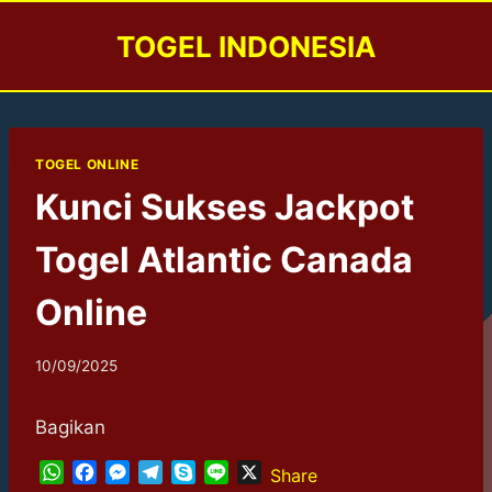
Skip
TOGEL INDONESIA
to
content
TOGEL ONLINE
Kunci Sukses Jackpot
Togel Atlantic Canada
Online
10/09/2025
Bagikan
W
F
M
T
S
L
X
Share