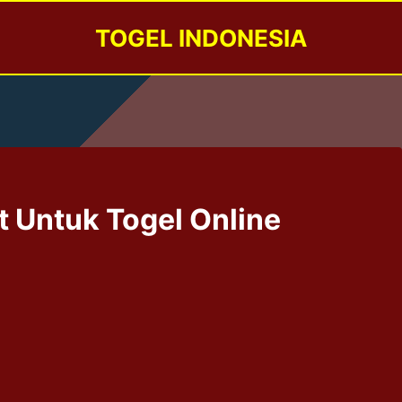
TOGEL INDONESIA
 Untuk Togel Online