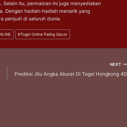
 Selain itu, permainan ini juga menyediakan
a. Dengan hadiah-hadiah menarik yang
a penjudi di seluruh dunia.
NLINE
#
Togel Online Paling Gacor
NEXT
Prediksi Jitu Angka Akurat Di Togel Hongkong 4D