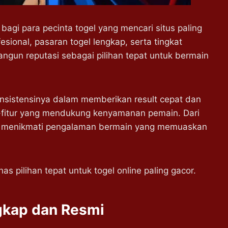
gi para pecinta togel yang mencari situs paling
sional, pasaran togel lengkap, serta tingkat
gun reputasi sebagai pilihan tepat untuk bermain
sistensinya dalam memberikan result cepat dan
ur-fitur yang mendukung kenyamanan pemain. Dari
a menikmati pengalaman bermain yang memuaskan
 pilihan tepat untuk togel online paling gacor.
gkap dan Resmi