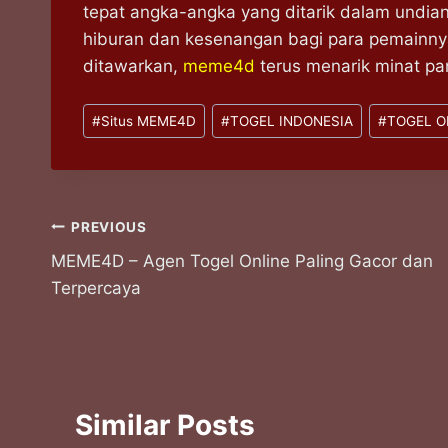
tepat angka-angka yang ditarik dalam undian.
hiburan dan kesenangan bagi para pemainny
ditawarkan,
meme4d
terus menarik minat par
Post
#
Situs MEME4D
#
TOGEL INDONESIA
#
TOGEL O
Tags:
Post
PREVIOUS
MEME4D – Agen Togel Online Paling Gacor dan
navigation
Terpercaya
Similar Posts