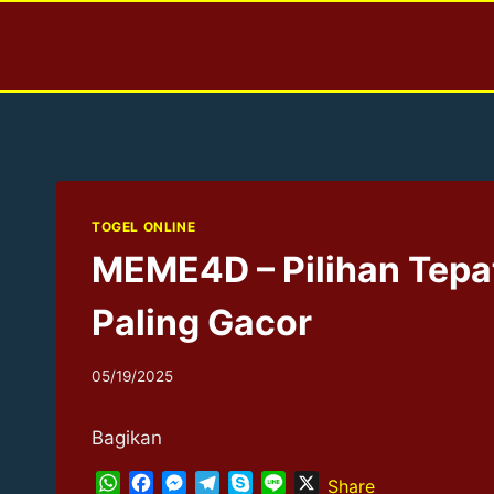
Skip
to
content
TOGEL ONLINE
MEME4D – Pilihan Tepat
Paling Gacor
05/19/2025
Bagikan
W
F
M
T
S
L
X
Share