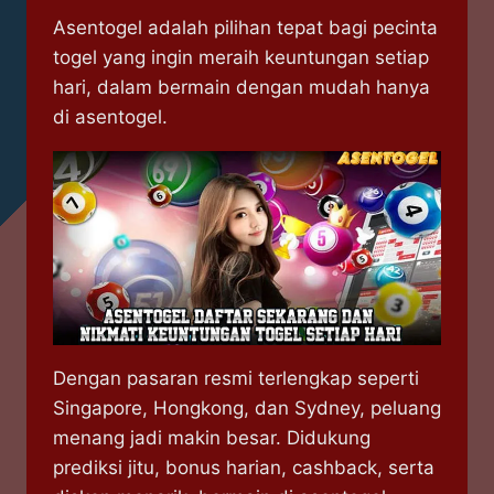
Asentogel adalah pilihan tepat bagi pecinta
togel yang ingin meraih keuntungan setiap
hari, dalam bermain dengan mudah hanya
di asentogel.
Dengan pasaran resmi terlengkap seperti
Singapore, Hongkong, dan Sydney, peluang
menang jadi makin besar. Didukung
prediksi jitu, bonus harian, cashback, serta