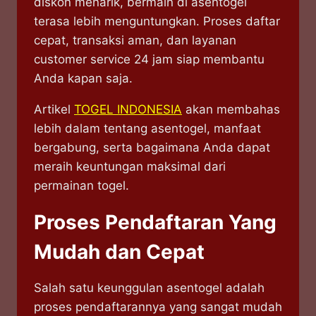
diskon menarik, bermain di asentogel
terasa lebih menguntungkan. Proses daftar
cepat, transaksi aman, dan layanan
customer service 24 jam siap membantu
Anda kapan saja.
Artikel
TOGEL INDONESIA
akan membahas
lebih dalam tentang asentogel, manfaat
bergabung, serta bagaimana Anda dapat
meraih keuntungan maksimal dari
permainan togel.
Proses Pendaftaran Yang
Mudah dan Cepat
Salah satu keunggulan asentogel adalah
proses pendaftarannya yang sangat mudah