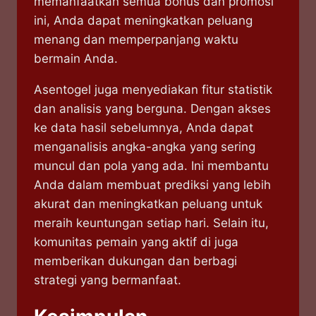
memanfaatkan semua bonus dan promosi
ini, Anda dapat meningkatkan peluang
menang dan memperpanjang waktu
bermain Anda.
Asentogel juga menyediakan fitur statistik
dan analisis yang berguna. Dengan akses
ke data hasil sebelumnya, Anda dapat
menganalisis angka-angka yang sering
muncul dan pola yang ada. Ini membantu
Anda dalam membuat prediksi yang lebih
akurat dan meningkatkan peluang untuk
meraih keuntungan setiap hari. Selain itu,
komunitas pemain yang aktif di juga
memberikan dukungan dan berbagi
strategi yang bermanfaat.