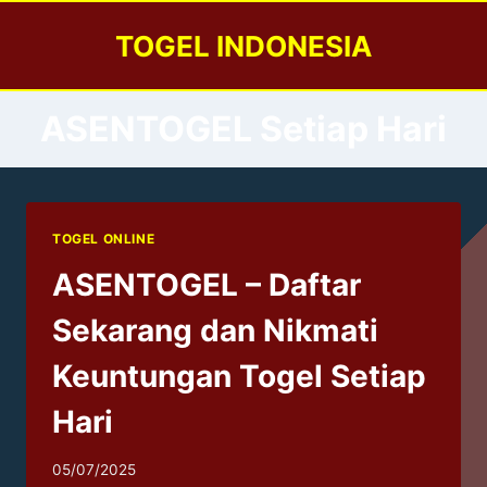
Skip
TOGEL INDONESIA
to
content
ASENTOGEL Setiap Hari
TOGEL ONLINE
ASENTOGEL – Daftar
Sekarang dan Nikmati
Keuntungan Togel Setiap
Hari
05/07/2025