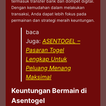
termasuk transfer bank dan dompet digital.
Dengan kemudahan dalam melakukan
transaksi, Anda dapat lebih fokus pada
permainan dan strategi meraih keuntungan.
baca
Juga:
ASENTOGEL –
Pasaran Togel
Lengkap Untuk
Peluang Menang
Maksimal
Keuntungan Bermain di
Asentogel