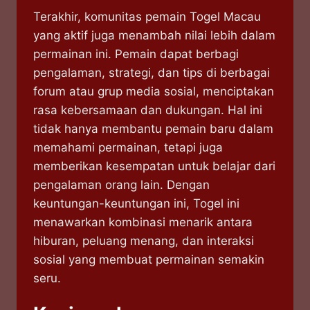
Terakhir, komunitas pemain Togel Macau
yang aktif juga menambah nilai lebih dalam
permainan ini. Pemain dapat berbagi
pengalaman, strategi, dan tips di berbagai
forum atau grup media sosial, menciptakan
rasa kebersamaan dan dukungan. Hal ini
tidak hanya membantu pemain baru dalam
memahami permainan, tetapi juga
memberikan kesempatan untuk belajar dari
pengalaman orang lain. Dengan
keuntungan-keuntungan ini, Togel ini
menawarkan kombinasi menarik antara
hiburan, peluang menang, dan interaksi
sosial yang membuat permainan semakin
seru.