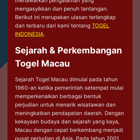
menawarkan pengalaman yang
mengasyikkan dan penuh tantangan.
Berikut ini merupakan ulasan terlengkap
dan terbaru dari kami tentang
TOGEL
INDONESIA
.
Sejarah & Perkembangan
Togel Macau
Sejarah Togel Macau dimulai pada tahun
1960-an ketika pemerintah setempat mulai
memperkenalkan berbagai bentuk
perjudian untuk menarik wisatawan dan
meningkatkan pendapatan daerah. Dengan
kekayaan budaya dan sejarah yang kaya,
Macau dengan cepat berkembang menjadi
pusat perjudian di Asia. Pada tahun 2001,