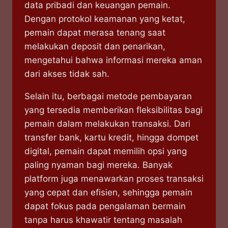
data pribadi dan keuangan pemain.
Dengan protokol keamanan yang ketat,
pemain dapat merasa tenang saat
melakukan deposit dan penarikan,
mengetahui bahwa informasi mereka aman
dari akses tidak sah.
Selain itu, berbagai metode pembayaran
yang tersedia memberikan fleksibilitas bagi
pemain dalam melakukan transaksi. Dari
transfer bank, kartu kredit, hingga dompet
digital, pemain dapat memilih opsi yang
paling nyaman bagi mereka. Banyak
platform juga menawarkan proses transaksi
yang cepat dan efisien, sehingga pemain
dapat fokus pada pengalaman bermain
tanpa harus khawatir tentang masalah