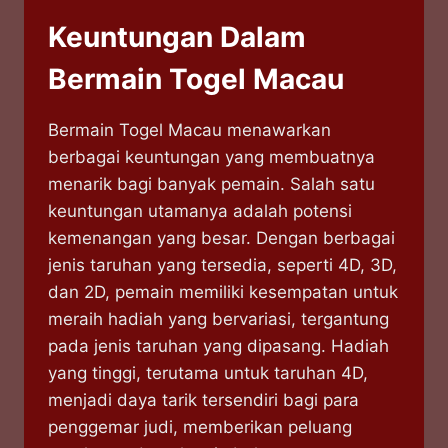
Keuntungan Dalam
Bermain Togel Macau
Bermain Togel Macau menawarkan
berbagai keuntungan yang membuatnya
menarik bagi banyak pemain. Salah satu
keuntungan utamanya adalah potensi
kemenangan yang besar. Dengan berbagai
jenis taruhan yang tersedia, seperti 4D, 3D,
dan 2D, pemain memiliki kesempatan untuk
meraih hadiah yang bervariasi, tergantung
pada jenis taruhan yang dipasang. Hadiah
yang tinggi, terutama untuk taruhan 4D,
menjadi daya tarik tersendiri bagi para
penggemar judi, memberikan peluang