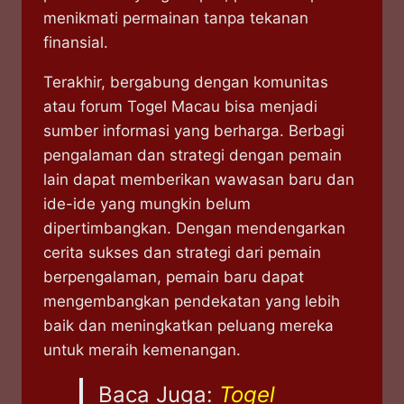
menikmati permainan tanpa tekanan
finansial.
Terakhir, bergabung dengan komunitas
atau forum Togel Macau bisa menjadi
sumber informasi yang berharga. Berbagi
pengalaman dan strategi dengan pemain
lain dapat memberikan wawasan baru dan
ide-ide yang mungkin belum
dipertimbangkan. Dengan mendengarkan
cerita sukses dan strategi dari pemain
berpengalaman, pemain baru dapat
mengembangkan pendekatan yang lebih
baik dan meningkatkan peluang mereka
untuk meraih kemenangan.
Baca Juga:
Togel