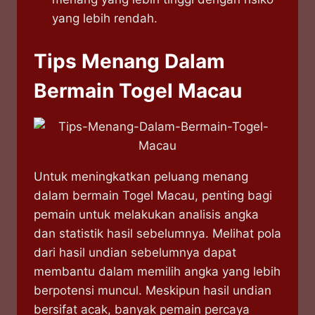
yang lebih rendah.
Tips Menang Dalam
Bermain Togel Macau
Untuk meningkatkan peluang menang
dalam bermain Togel Macau, penting bagi
pemain untuk melakukan analisis angka
dan statistik hasil sebelumnya. Melihat pola
dari hasil undian sebelumnya dapat
membantu dalam memilih angka yang lebih
berpotensi muncul. Meskipun hasil undian
bersifat acak, banyak pemain percaya