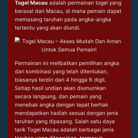
Togel Macau
adalah permainan togel yang
berasal dari Macau, di mana pemain dapat
memasang taruhan pada angka-angka
tertentu yang akan diundi.
Permainan ini melibatkan pemilihan angka
dari kombinasi yang telah ditentukan,
biasanya terdiri dari 4 hingga 6 digit.
Setiap hasil undian akan diumumkan
secara langsung, dan pemain yang
menebak angka dengan tepat berhak
mendapatkan hadiah sesuai dengan jenis
taruhan yang dipasang. Salah satu daya
tarik Togel Macau adalah berbagai jenis