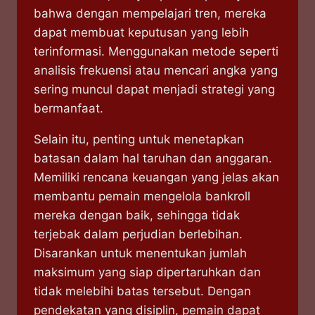
bahwa dengan mempelajari tren, mereka
dapat membuat keputusan yang lebih
terinformasi. Menggunakan metode seperti
analisis frekuensi atau mencari angka yang
sering muncul dapat menjadi strategi yang
bermanfaat.
Selain itu, penting untuk menetapkan
batasan dalam hal taruhan dan anggaran.
Memiliki rencana keuangan yang jelas akan
membantu pemain mengelola bankroll
mereka dengan baik, sehingga tidak
terjebak dalam perjudian berlebihan.
Disarankan untuk menentukan jumlah
maksimum yang siap dipertaruhkan dan
tidak melebihi batas tersebut. Dengan
pendekatan yang disiplin, pemain dapat