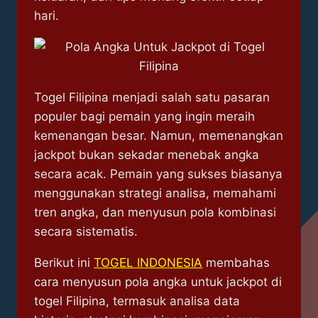
hari.
Togel Filipina menjadi salah satu pasaran
populer bagi pemain yang ingin meraih
kemenangan besar. Namun, memenangkan
jackpot bukan sekadar menebak angka
secara acak. Pemain yang sukses biasanya
menggunakan strategi analisa, memahami
tren angka, dan menyusun pola kombinasi
secara sistematis.
Berikut ini
TOGEL INDONESIA
membahas
cara menyusun pola angka untuk jackpot di
togel Filipina, termasuk analisa data