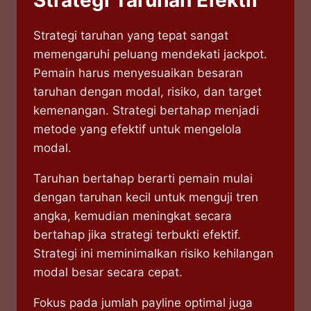
Strategi Taruhan Efektif
Strategi taruhan yang tepat sangat
memengaruhi peluang mendekati jackpot.
Pemain harus menyesuaikan besaran
taruhan dengan modal, risiko, dan target
kemenangan. Strategi bertahap menjadi
metode yang efektif untuk mengelola
modal.
Taruhan bertahap berarti pemain mulai
dengan taruhan kecil untuk menguji tren
angka, kemudian meningkat secara
bertahap jika strategi terbukti efektif.
Strategi ini meminimalkan risiko kehilangan
modal besar secara cepat.
Fokus pada jumlah payline optimal juga