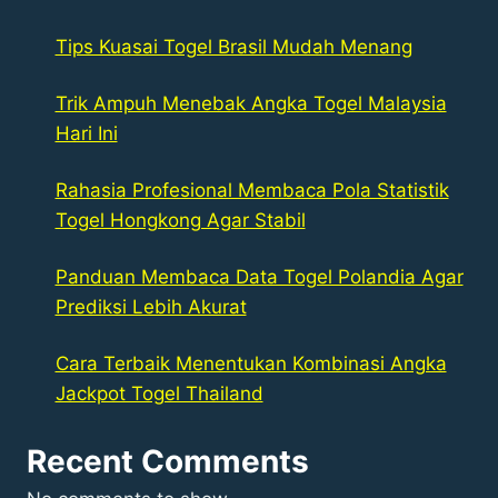
Tips Kuasai Togel Brasil Mudah Menang
Trik Ampuh Menebak Angka Togel Malaysia
Hari Ini
Rahasia Profesional Membaca Pola Statistik
Togel Hongkong Agar Stabil
Panduan Membaca Data Togel Polandia Agar
Prediksi Lebih Akurat
Cara Terbaik Menentukan Kombinasi Angka
Jackpot Togel Thailand
Recent Comments