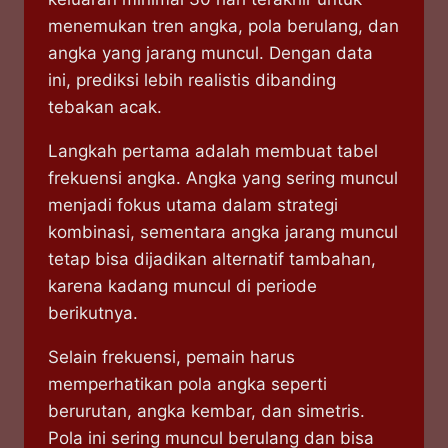
menemukan tren angka, pola berulang, dan
angka yang jarang muncul. Dengan data
ini, prediksi lebih realistis dibanding
tebakan acak.
Langkah pertama adalah membuat tabel
frekuensi angka. Angka yang sering muncul
menjadi fokus utama dalam strategi
kombinasi, sementara angka jarang muncul
tetap bisa dijadikan alternatif tambahan,
karena kadang muncul di periode
berikutnya.
Selain frekuensi, pemain harus
memperhatikan pola angka seperti
berurutan, angka kembar, dan simetris.
Pola ini sering muncul berulang dan bisa