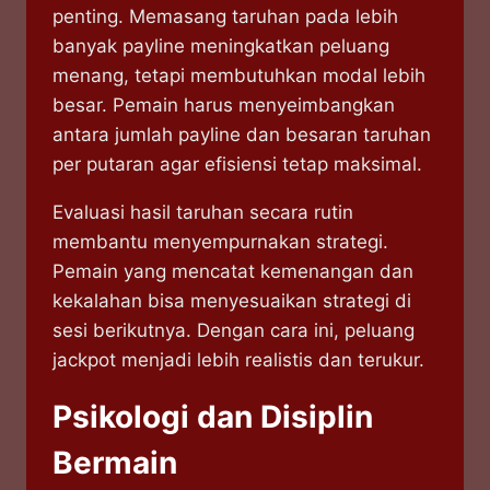
penting. Memasang taruhan pada lebih
banyak payline meningkatkan peluang
menang, tetapi membutuhkan modal lebih
besar. Pemain harus menyeimbangkan
antara jumlah payline dan besaran taruhan
per putaran agar efisiensi tetap maksimal.
Evaluasi hasil taruhan secara rutin
membantu menyempurnakan strategi.
Pemain yang mencatat kemenangan dan
kekalahan bisa menyesuaikan strategi di
sesi berikutnya. Dengan cara ini, peluang
jackpot menjadi lebih realistis dan terukur.
Psikologi dan Disiplin
Bermain