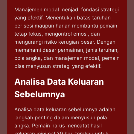
Manajemen modal menjadi fondasi strategi
yang efektif. Menentukan batas taruhan
per sesi maupun harian membantu pemain
tetap fokus, mengontrol emosi, dan
mengurangi risiko kerugian besar. Dengan
memahami dasar permainan, jenis taruhan,
pola angka, dan manajemen modal, pemain
bisa menyusun strategi yang efektif.
Analisa Data Keluaran
Sebelumnya
Analisa data keluaran sebelumnya adalah
langkah penting dalam menyusun pola
angka. Pemain harus mencatat hasil
keluaran minimal 30 hari terakhir untuk