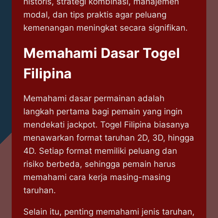
historis, strategi kombinasi, manajemen
modal, dan tips praktis agar peluang
kemenangan meningkat secara signifikan.
Memahami Dasar Togel
Filipina
Memahami dasar permainan adalah
langkah pertama bagi pemain yang ingin
mendekati jackpot. Togel Filipina biasanya
menawarkan format taruhan 2D, 3D, hingga
4D. Setiap format memiliki peluang dan
risiko berbeda, sehingga pemain harus
memahami cara kerja masing-masing
taruhan.
Selain itu, penting memahami jenis taruhan,