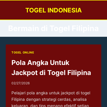
Skip
TOGEL INDONESIA
to
content
Bermain di Togel Filipina
TOGEL ONLINE
Pola Angka Untuk
Jackpot di Togel Filipina
02/27/2026
Pelajari pola angka untuk jackpot di togel
Filipina dengan strategi cerdas, analisa
keluaran, dan tips menang efektif setiap