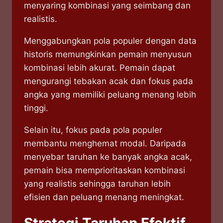
menyaring kombinasi yang seimbang dan
realistis.
Menggabungkan pola populer dengan data
historis memungkinkan pemain menyusun
kombinasi lebih akurat. Pemain dapat
mengurangi tebakan acak dan fokus pada
angka yang memiliki peluang menang lebih
tinggi.
Selain itu, fokus pada pola populer
membantu menghemat modal. Daripada
menyebar taruhan ke banyak angka acak,
pemain bisa memprioritaskan kombinasi
yang realistis sehingga taruhan lebih
efisien dan peluang menang meningkat.