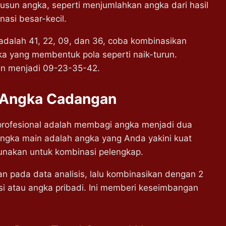
un angka, seperti menjumlahkan angka dari hasil
asi besar-kecil.
adalah 41, 22, 09, dan 36, coba kombinasikan
ka yang membentuk pola seperti naik-turun.
an menjadi 09-23-35-42.
 Angka Cadangan
 profesional adalah membagi angka menjadi dua
ngka main adalah angka yang Anda yakini kuat
unakan untuk kombinasi pelengkap.
an pada data analisis, lalu kombinasikan dengan 2
si atau angka pribadi. Ini memberi keseimbangan