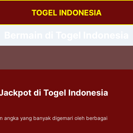
TOGEL INDONESIA
Bermain di Togel Indonesia
ackpot di Togel Indonesia
an angka yang banyak digemari oleh berbagai