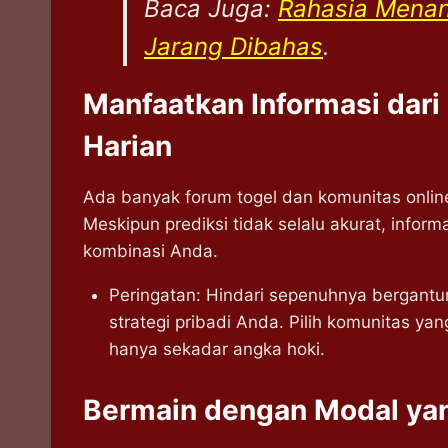
Baca Juga:
Rahasia Menan
Jarang Dibahas
.
Manfaatkan Informasi dari
Harian
Ada banyak forum togel dan komunitas online
Meskipun prediksi tidak selalu akurat, inform
kombinasi Anda.
Peringatan: Hindari sepenuhnya bergantu
strategi pribadi Anda. Pilih komunitas y
hanya sekadar angka hoki.
Bermain dengan Modal yang