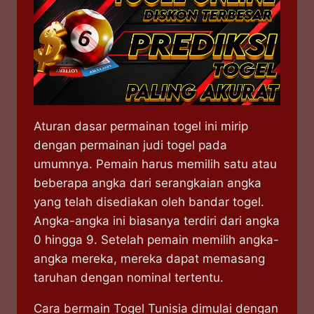
Aturan dasar permainan togel ini mirip
dengan permainan judi togel pada
umumnya. Pemain harus memilih satu atau
beberapa angka dari serangkaian angka
yang telah disediakan oleh bandar togel.
Angka-angka ini biasanya terdiri dari angka
0 hingga 9. Setelah pemain memilih angka-
angka mereka, mereka dapat memasang
taruhan dengan nominal tertentu.
Cara bermain Togel Tunisia dimulai dengan