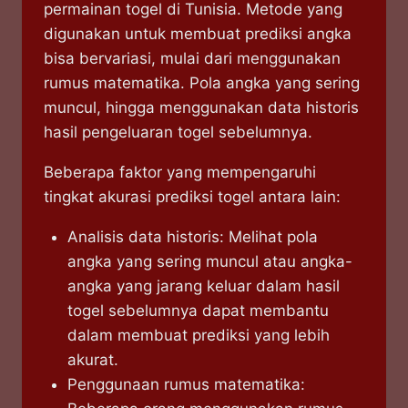
permainan togel di Tunisia. Metode yang
digunakan untuk membuat prediksi angka
bisa bervariasi, mulai dari menggunakan
rumus matematika. Pola angka yang sering
muncul, hingga menggunakan data historis
hasil pengeluaran togel sebelumnya.
Beberapa faktor yang mempengaruhi
tingkat akurasi prediksi togel antara lain:
Analisis data historis: Melihat pola
angka yang sering muncul atau angka-
angka yang jarang keluar dalam hasil
togel sebelumnya dapat membantu
dalam membuat prediksi yang lebih
akurat.
Penggunaan rumus matematika: