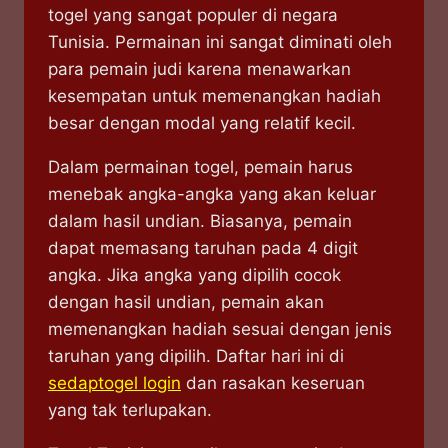
togel yang sangat populer di negara
Tunisia. Permainan ini sangat diminati oleh
para pemain judi karena menawarkan
kesempatan untuk memenangkan hadiah
besar dengan modal yang relatif kecil.
Dalam permainan togel, pemain harus
menebak angka-angka yang akan keluar
dalam hasil undian. Biasanya, pemain
dapat memasang taruhan pada 4 digit
angka. Jika angka yang dipilih cocok
dengan hasil undian, pemain akan
memenangkan hadiah sesuai dengan jenis
taruhan yang dipilih. Daftar hari ini di
sedaptogel login
dan rasakan keseruan
yang tak terlupakan.