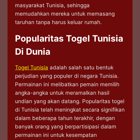
masyarakat Tunisia, sehingga
memudahkan mereka untuk memasang
taruhan tanpa harus keluar rumah.
Popularitas Togel Tunisia
Di Dunia
Togel Tunisia
adalah salah satu bentuk
perjudian yang populer di negara Tunisia.
Permainan ini melibatkan pemain memilih
angka-angka untuk meramalkan hasil
undian yang akan datang. Popularitas togel
di Tunisia telah meningkat secara signifikan
dalam beberapa tahun terakhir, dengan
banyak orang yang berpartisipasi dalam
permainan ini untuk kesempatan