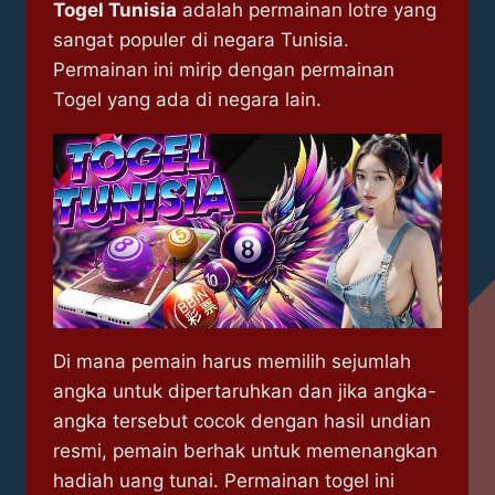
Togel Tunisia
adalah permainan lotre yang
sangat populer di negara Tunisia.
Permainan ini mirip dengan permainan
Togel yang ada di negara lain.
Di mana pemain harus memilih sejumlah
angka untuk dipertaruhkan dan jika angka-
angka tersebut cocok dengan hasil undian
resmi, pemain berhak untuk memenangkan
hadiah uang tunai. Permainan togel ini