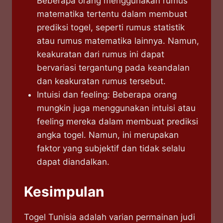
Beberapa orang menggunakan rumus
matematika tertentu dalam membuat
prediksi togel, seperti rumus statistik
atau rumus matematika lainnya. Namun,
keakuratan dari rumus ini dapat
bervariasi tergantung pada keandalan
dan keakuratan rumus tersebut.
Intuisi dan feeling: Beberapa orang
mungkin juga menggunakan intuisi atau
feeling mereka dalam membuat prediksi
angka togel. Namun, ini merupakan
faktor yang subjektif dan tidak selalu
dapat diandalkan.
Kesimpulan
Togel Tunisia adalah varian permainan judi