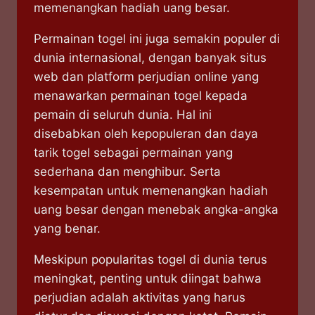
memenangkan hadiah uang besar.
Permainan togel ini juga semakin populer di
dunia internasional, dengan banyak situs
web dan platform perjudian online yang
menawarkan permainan togel kepada
pemain di seluruh dunia. Hal ini
disebabkan oleh kepopuleran dan daya
tarik togel sebagai permainan yang
sederhana dan menghibur. Serta
kesempatan untuk memenangkan hadiah
uang besar dengan menebak angka-angka
yang benar.
Meskipun popularitas togel di dunia terus
meningkat, penting untuk diingat bahwa
perjudian adalah aktivitas yang harus