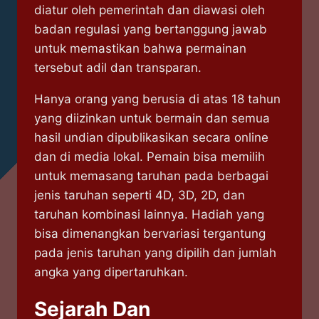
diatur oleh pemerintah dan diawasi oleh
badan regulasi yang bertanggung jawab
untuk memastikan bahwa permainan
tersebut adil dan transparan.
Hanya orang yang berusia di atas 18 tahun
yang diizinkan untuk bermain dan semua
hasil undian dipublikasikan secara online
dan di media lokal. Pemain bisa memilih
untuk memasang taruhan pada berbagai
jenis taruhan seperti 4D, 3D, 2D, dan
taruhan kombinasi lainnya. Hadiah yang
bisa dimenangkan bervariasi tergantung
pada jenis taruhan yang dipilih dan jumlah
angka yang dipertaruhkan.
Sejarah Dan