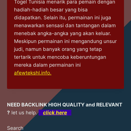
Togel Tunisia menarik para pemain dengan
hadiah-hadiah besar yang bisa
didapatkan. Selain itu, permainan ini juga
menawarkan sensasi dan tantangan dalam
menebak angka-angka yang akan keluar.
Meskipun permainan ini mengandung unsur
judi, namun banyak orang yang tetap
tertarik untuk mencoba keberuntungan
mereka dalam permainan ini
afewtekshl.info.
NEED BACKLINK HIGH QUALITY and RELEVANT
?
let us help.
click here
Search