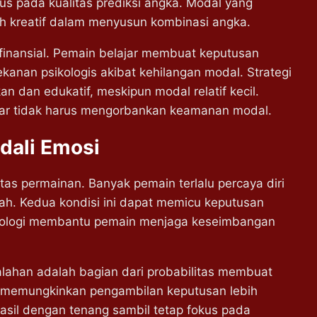
us pada kualitas prediksi angka. Modal yang
ih kreatif dalam menyusun kombinasi angka.
n finansial. Pemain belajar membuat keputusan
tekanan psikologis akibat kehilangan modal. Strategi
 dan edukatif, meskipun modal relatif kecil.
ar tidak harus mengorbankan keamanan modal.
dali Emosi
itas permainan. Banyak pemain terlalu percaya diri
lah. Kedua kondisi ini dapat memicu keputusan
kologi membantu pemain menjaga keseimbangan
han adalah bagian dari probabilitas membuat
i memungkinkan pengambilan keputusan lebih
hasil dengan tenang sambil tetap fokus pada