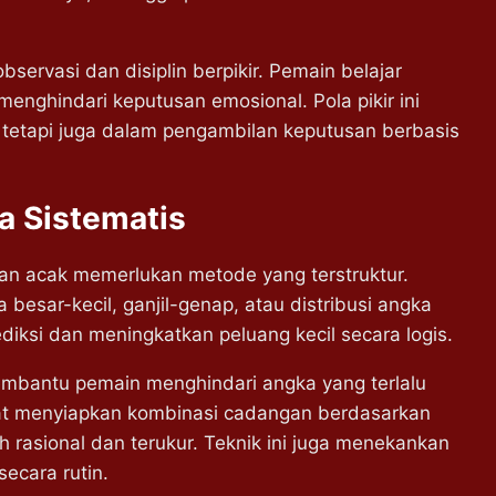
bservasi dan disiplin berpikir. Pemain belajar
nghindari keputusan emosional. Pola pikir ini
 tetapi juga dalam pengambilan keputusan berbasis
a Sistematis
n acak memerlukan metode yang terstruktur.
sar-kecil, ganjil-genap, atau distribusi angka
ediksi dan meningkatkan peluang kecil secara logis.
mbantu pemain menghindari angka yang terlalu
pat menyiapkan kombinasi cadangan berdasarkan
ih rasional dan terukur. Teknik ini juga menekankan
secara rutin.