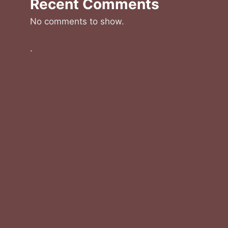
Recent Comments
No comments to show.
.