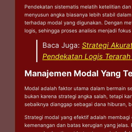
Pendekatan sistematis melatih ketelitian da
menyusun angka biasanya lebih stabil dalam 
terhadap modal yang digunakan. Dengan metod
logis, sehingga proses analisis menjadi fok
Baca Juga:
Strategi Akur
Pendekatan Logis Terarah
Manajemen Modal Yang T
Modal adalah faktor utama dalam bermain se
bukan karena strategi angka salah, tetapi ka
sebaiknya dianggap sebagai dana hiburan, 
Strategi modal yang efektif adalah membagi 
kemenangan dan batas kerugian yang jelas. 