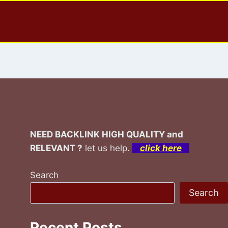
NEED BACKLINK HIGH QUALITY and
RELEVANT ?
let us help.
click here
Search
Search
Recent Posts