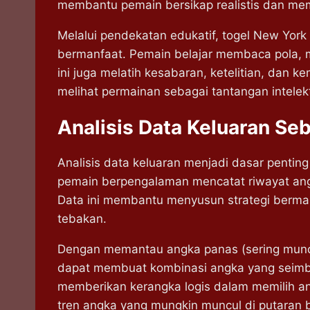
membantu pemain bersikap realistis dan mem
Melalui pendekatan edukatif, togel New York 
bermanfaat. Pemain belajar membaca pola, m
ini juga melatih kesabaran, ketelitian, dan k
melihat permainan sebagai tantangan intelek
Analisis Data Keluaran Se
Analisis data keluaran menjadi dasar penti
pemain berpengalaman mencatat riwayat angk
Data ini membantu menyusun strategi bermai
tebakan.
Dengan memantau angka panas (sering muncu
dapat membuat kombinasi angka yang seimba
memberikan kerangka logis dalam memilih an
tren angka yang mungkin muncul di putaran 