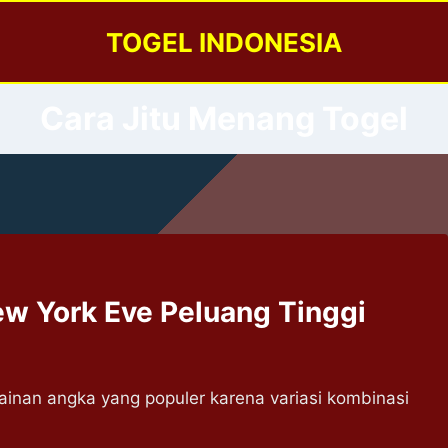
TOGEL INDONESIA
Cara Jitu Menang Togel
ew York Eve Peluang Tinggi
ainan angka yang populer karena variasi kombinasi