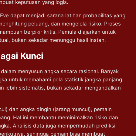
buat keputusan yang logis.
Eve dapat menjadi sarana latihan probabilitas yang
enghitung peluang, dan mengelola risiko. Proses
emampuan berpikir kritis. Pemula diajarkan untuk
tual, bukan sekadar menunggu hasil instan.
bagai Kunci
ng dalam menyusun angka secara rasional. Banyak
a untuk memahami pola statistik jangka panjang.
n lebih sistematis, bukan sekadar mengandalkan
l) dan angka dingin (jarang muncul), pemain
ng. Hal ini membantu meminimalkan risiko dan
gka. Analisis data juga mempermudah prediksi
berikutnya, sehingga pemain bisa membuat