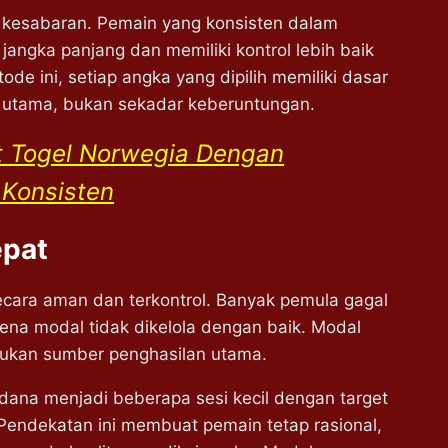
n kesabaran. Pemain yang konsisten dalam
jangka panjang dan memiliki kontrol lebih baik
e ini, setiap angka yang dipilih memiliki dasar
us utama, bukan sekadar keberuntungan.
at Togel Norwegia Dengan
 Konsisten
epat
cara aman dan terkontrol. Banyak pemula gagal
rena modal tidak dikelola dengan baik. Modal
bukan sumber penghasilan utama.
dana menjadi beberapa sesi kecil dengan target
Pendekatan ini membuat pemain tetap rasional,