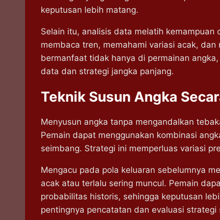
keputusan lebih matang.
Selain itu, analisis data melatih kemampuan o
membaca tren, memahami variasi acak, dan me
bermanfaat tidak hanya di permainan angka,
data dan strategi jangka panjang.
Teknik Susun Angka Secar
Menyusun angka tanpa mengandalkan tebaka
Pemain dapat menggunakan kombinasi angka be
seimbang. Strategi ini memperluas variasi pr
Mengacu pada pola keluaran sebelumnya me
acak atau terlalu sering muncul. Pemain da
probabilitas historis, sehingga keputusan leb
pentingnya pencatatan dan evaluasi strategi 