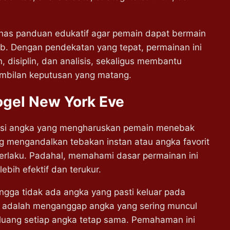
s panduan edukatif agar pemain dapat bermain
ab. Dengan pendekatan yang tepat, permainan ini
n, disiplin, dan analisis, sekaligus membantu
ilan keputusan yang matang.
gel New York Eve
iksi angka yang mengharuskan pemain menebak
 mengandalkan tebakan instan atau angka favorit
erlaku. Padahal, memahami dasar permainan ini
ebih efektif dan terukur.
ngga tidak ada angka yang pasti keluar pada
n adalah menganggap angka yang sering muncul
luang setiap angka tetap sama. Pemahaman ini