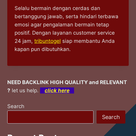
Selalu bermain dengan cerdas dan
bertanggung jawab, serta hindari terbawa
emosi agar pengalaman bermain tetap
positif. Dengan layanan customer service
24 jam,
tribuntogel
siap membantu Anda
kapan pun dibutuhkan.
NEED BACKLINK HIGH QUALITY and RELEVANT
?
let us help.
click here
Search
Search