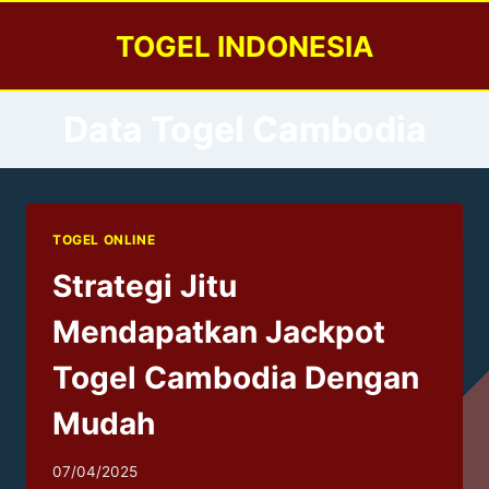
Skip
TOGEL INDONESIA
to
content
Data Togel Cambodia
TOGEL ONLINE
Strategi Jitu
Mendapatkan Jackpot
Togel Cambodia Dengan
Mudah
07/04/2025