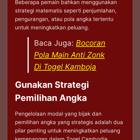
Beberapa pemain bahkan menggunakan
strategi matematis seperti penjumlahan,
pengurangan, atau pola angka tertentu
untuk meningkatkan peluang.
Baca Juga:
Bocoran
Pola Main Anti Zonk
Di Togel Kamboja
Gunakan Strategi
Pemilihan Angka
Pengelolaan modal yang bijak dan
pemilihan angka yang strategis adalah dua
pilar penting untuk meningkatkan peluang
kemenangan dalam Togel Cambodia .