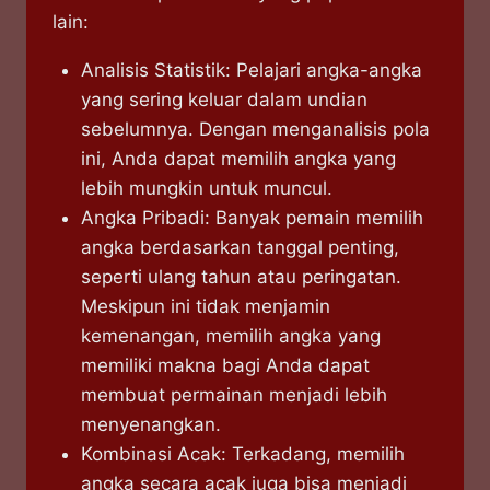
lain:
Analisis Statistik: Pelajari angka-angka
yang sering keluar dalam undian
sebelumnya. Dengan menganalisis pola
ini, Anda dapat memilih angka yang
lebih mungkin untuk muncul.
Angka Pribadi: Banyak pemain memilih
angka berdasarkan tanggal penting,
seperti ulang tahun atau peringatan.
Meskipun ini tidak menjamin
kemenangan, memilih angka yang
memiliki makna bagi Anda dapat
membuat permainan menjadi lebih
menyenangkan.
Kombinasi Acak: Terkadang, memilih
angka secara acak juga bisa menjadi