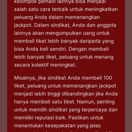
kelompok pemain lainnya bisa menjadi
salah satu cara terbaik untuk meningkatkan
peluang Anda dalam memenangkan
jackpot. Dalam sindikat, Anda dan anggota
lainnya akan mengumpulkan uang untuk
membeli tiket lebih banyak daripada yang
bisa Anda beli sendiri. Dengan membeli
lebih banyak tiket, peluang untuk menang
secara kolektif meningkat.
Misalnya, jika sindikat Anda membeli 100
tiket, peluang untuk memenangkan jackpot
menjadi lebih tinggi dibandingkan jika Anda
hanya membeli satu tiket. Namun, penting
untuk memilih sindikat yang terpercaya dan
memiliki reputasi baik. Pastikan untuk
menentukan kesepakatan yang jelas