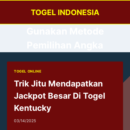
Skip
TOGEL INDONESIA
to
content
Gunakan Metode
Pemilihan Angka
TOGEL ONLINE
Trik Jitu Mendapatkan
Jackpot Besar Di Togel
Kentucky
03/14/2025