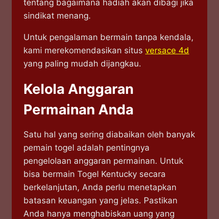
tentang bagaimana hadiah akan dibagi jika
sindikat menang.
Untuk pengalaman bermain tanpa kendala,
kami merekomendasikan situs
versace 4d
yang paling mudah dijangkau.
Kelola Anggaran
Permainan Anda
Satu hal yang sering diabaikan oleh banyak
pemain togel adalah pentingnya
pengelolaan anggaran permainan. Untuk
bisa bermain Togel Kentucky secara
berkelanjutan, Anda perlu menetapkan
batasan keuangan yang jelas. Pastikan
Anda hanya menghabiskan uang yang