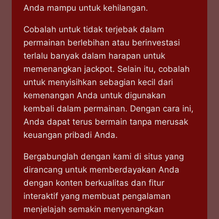
Anda mampu untuk kehilangan.
Cobalah untuk tidak terjebak dalam
permainan berlebihan atau berinvestasi
terlalu banyak dalam harapan untuk
memenangkan jackpot. Selain itu, cobalah
untuk menyisihkan sebagian kecil dari
kemenangan Anda untuk digunakan
kembali dalam permainan. Dengan cara ini,
Anda dapat terus bermain tanpa merusak
keuangan pribadi Anda.
Bergabunglah dengan kami di situs yang
dirancang untuk memberdayakan Anda
dengan konten berkualitas dan fitur
interaktif yang membuat pengalaman
menjelajah semakin menyenangkan