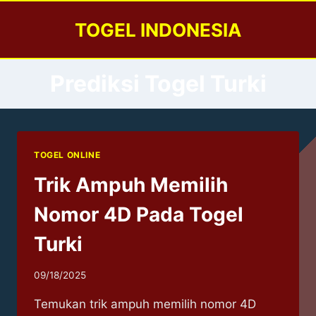
Skip
TOGEL INDONESIA
to
content
Prediksi Togel Turki
TOGEL ONLINE
Trik Ampuh Memilih
Nomor 4D Pada Togel
Turki
09/18/2025
Temukan trik ampuh memilih nomor 4D