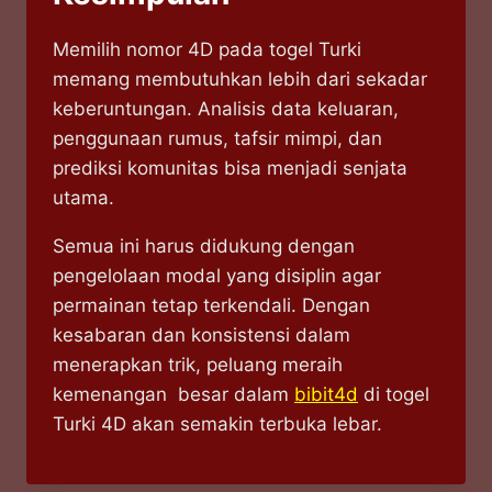
Memilih nomor 4D pada togel Turki
memang membutuhkan lebih dari sekadar
keberuntungan. Analisis data keluaran,
penggunaan rumus, tafsir mimpi, dan
prediksi komunitas bisa menjadi senjata
utama.
Semua ini harus didukung dengan
pengelolaan modal yang disiplin agar
permainan tetap terkendali. Dengan
kesabaran dan konsistensi dalam
menerapkan trik, peluang meraih
kemenangan besar dalam
bibit4d
di togel
Turki 4D akan semakin terbuka lebar.