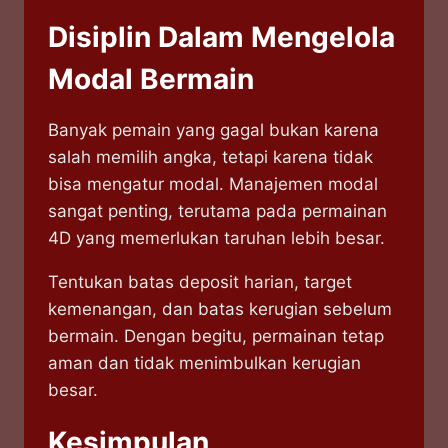
Disiplin Dalam Mengelola
Modal Bermain
Banyak pemain yang gagal bukan karena
salah memilih angka, tetapi karena tidak
bisa mengatur modal. Manajemen modal
sangat penting, terutama pada permainan
4D yang memerlukan taruhan lebih besar.
Tentukan batas deposit harian, target
kemenangan, dan batas kerugian sebelum
bermain. Dengan begitu, permainan tetap
aman dan tidak menimbulkan kerugian
besar.
Kesimpulan