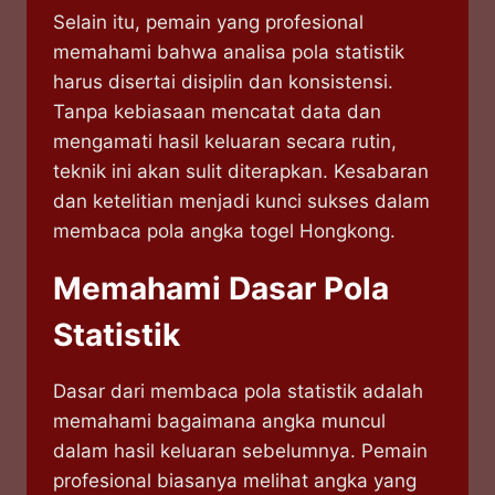
Selain itu, pemain yang profesional
memahami bahwa analisa pola statistik
harus disertai disiplin dan konsistensi.
Tanpa kebiasaan mencatat data dan
mengamati hasil keluaran secara rutin,
teknik ini akan sulit diterapkan. Kesabaran
dan ketelitian menjadi kunci sukses dalam
membaca pola angka togel Hongkong.
Memahami Dasar Pola
Statistik
Dasar dari membaca pola statistik adalah
memahami bagaimana angka muncul
dalam hasil keluaran sebelumnya. Pemain
profesional biasanya melihat angka yang