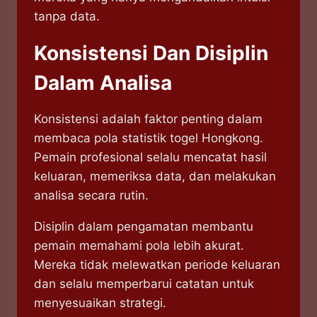
tanpa data.
Konsistensi Dan Disiplin
Dalam Analisa
Konsistensi adalah faktor penting dalam
membaca pola statistik togel Hongkong.
Pemain profesional selalu mencatat hasil
keluaran, memeriksa data, dan melakukan
analisa secara rutin.
Disiplin dalam pengamatan membantu
pemain memahami pola lebih akurat.
Mereka tidak melewatkan periode keluaran
dan selalu memperbarui catatan untuk
menyesuaikan strategi.