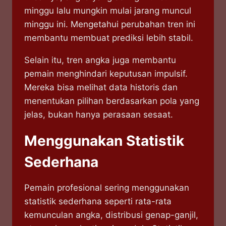
minggu lalu mungkin mulai jarang muncul
minggu ini. Mengetahui perubahan tren ini
membantu membuat prediksi lebih stabil.
Selain itu, tren angka juga membantu
pemain menghindari keputusan impulsif.
Mereka bisa melihat data historis dan
menentukan pilihan berdasarkan pola yang
jelas, bukan hanya perasaan sesaat.
Menggunakan Statistik
Sederhana
Pemain profesional sering menggunakan
statistik sederhana seperti rata-rata
kemunculan angka, distribusi genap-ganjil,