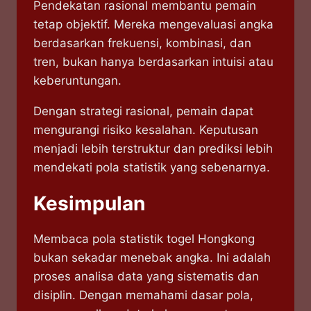
Pendekatan rasional membantu pemain
tetap objektif. Mereka mengevaluasi angka
berdasarkan frekuensi, kombinasi, dan
tren, bukan hanya berdasarkan intuisi atau
keberuntungan.
Dengan strategi rasional, pemain dapat
mengurangi risiko kesalahan. Keputusan
menjadi lebih terstruktur dan prediksi lebih
mendekati pola statistik yang sebenarnya.
Kesimpulan
Membaca pola statistik togel Hongkong
bukan sekadar menebak angka. Ini adalah
proses analisa data yang sistematis dan
disiplin. Dengan memahami dasar pola,