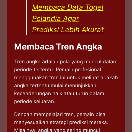
Membaca Data Togel
Polandia Agar
Prediksi Lebih Akurat
Membaca Tren Angka
Tren angka adalah pola yang muncul dalam
periode tertentu. Pemain profesional
menggunakan tren ini untuk melihat apakah
angka tertentu mulai menunjukkan
kecenderungan naik atau turun dalam
periode keluaran.
Dengan mempelajari tren, pemain bisa
menyesuaikan strategi prediksi mereka.
Misalnya, angka yang sering muncul