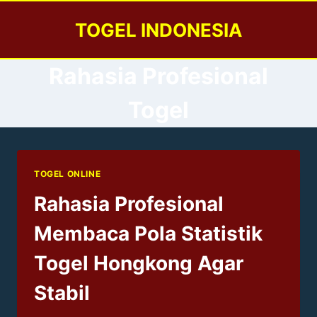
Skip
TOGEL INDONESIA
to
content
Rahasia Profesional
Togel
TOGEL ONLINE
Rahasia Profesional
Membaca Pola Statistik
Togel Hongkong Agar
Stabil