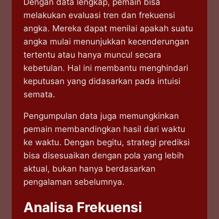
Dengan data lengkap, pemain bisa
melakukan evaluasi tren dan frekuensi
angka. Mereka dapat menilai apakah suatu
angka mulai menunjukkan kecenderungan
tertentu atau hanya muncul secara
kebetulan. Hal ini membantu menghindari
keputusan yang didasarkan pada intuisi
semata.
Pengumpulan data juga memungkinkan
pemain membandingkan hasil dari waktu
ke waktu. Dengan begitu, strategi prediksi
bisa disesuaikan dengan pola yang lebih
aktual, bukan hanya berdasarkan
pengalaman sebelumnya.
Analisa Frekuensi