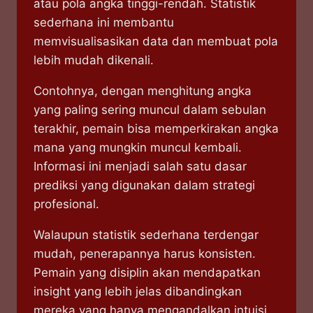
atau pola angka tinggi-rendah. Statistik
sederhana ini membantu
memvisualisasikan data dan membuat pola
lebih mudah dikenali.
Contohnya, dengan menghitung angka
yang paling sering muncul dalam sebulan
terakhir, pemain bisa memperkirakan angka
mana yang mungkin muncul kembali.
Informasi ini menjadi salah satu dasar
prediksi yang digunakan dalam strategi
profesional.
Walaupun statistik sederhana terdengar
mudah, penerapannya harus konsisten.
Pemain yang disiplin akan mendapatkan
insight yang lebih jelas dibandingkan
mereka yang hanya mengandalkan intuisi