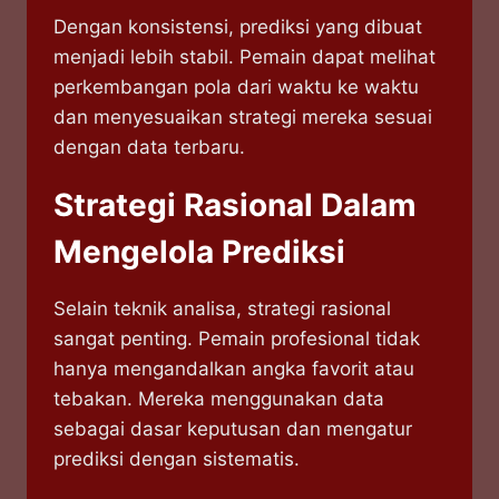
Dengan konsistensi, prediksi yang dibuat
menjadi lebih stabil. Pemain dapat melihat
perkembangan pola dari waktu ke waktu
dan menyesuaikan strategi mereka sesuai
dengan data terbaru.
Strategi Rasional Dalam
Mengelola Prediksi
Selain teknik analisa, strategi rasional
sangat penting. Pemain profesional tidak
hanya mengandalkan angka favorit atau
tebakan. Mereka menggunakan data
sebagai dasar keputusan dan mengatur
prediksi dengan sistematis.