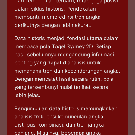
dari kemunculan terbaru, tetapi juga posisi
dalam siklus historis. Pendekatan ini
membantu memprediksi tren angka
berikutnya dengan lebih akurat.
Data historis menjadi fondasi utama dalam
membaca pola Togel Sydney 2D. Setiap
hasil sebelumnya mengandung informasi
penting yang dapat dianalisis untuk
memahami tren dan kecenderungan angka.
Dengan mencatat hasil secara rutin, pola
yang tersembunyi mulai terlihat secara
lebih jelas.
Pengumpulan data historis memungkinkan
analisis frekuensi kemunculan angka,
distribusi kombinasi, dan tren jangka
panjang. Misalnya, beberapa angka