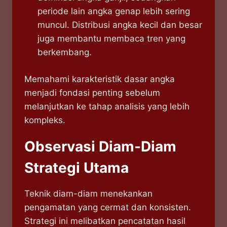
periode lain angka genap lebih sering
muncul. Distribusi angka kecil dan besar
juga membantu membaca tren yang
berkembang.
Memahami karakteristik dasar angka
menjadi fondasi penting sebelum
melanjutkan ke tahap analisis yang lebih
kompleks.
Observasi Diam-Diam
Strategi Utama
Teknik diam-diam menekankan
pengamatan yang cermat dan konsisten.
Strategi ini melibatkan pencatatan hasil