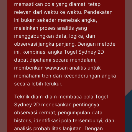
memastikan pola yang diamati tetap
relevan dari waktu ke waktu. Pendekatan
ini bukan sekadar menebak angka,
melainkan proses analitis yang
menggabungkan data, logika, dan
observasi jangka panjang. Dengan metode
ini, kombinasi angka Togel Sydney 2D
dapat dipahami secara mendalam,
memberikan wawasan analitis untuk
memahami tren dan kecenderungan angka
secara lebih terukur.
Teknik diam-diam membaca pola Togel
Sydney 2D menekankan pentingnya
observasi cermat, pengumpulan data
historis, identifikasi pola tersembunyi, dan
analisis probabilitas lanjutan. Dengan