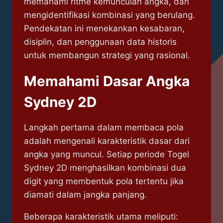
memahami ritme kemunculan angka, dan
mengidentifikasi kombinasi yang berulang.
Pendekatan ini menekankan kesabaran,
disiplin, dan penggunaan data historis
untuk membangun strategi yang rasional.
Memahami Dasar Angka
Sydney 2D
Langkah pertama dalam membaca pola
adalah mengenali karakteristik dasar dari
angka yang muncul. Setiap periode Togel
Sydney 2D menghasilkan kombinasi dua
digit yang membentuk pola tertentu jika
diamati dalam jangka panjang.
Beberapa karakteristik utama meliputi: