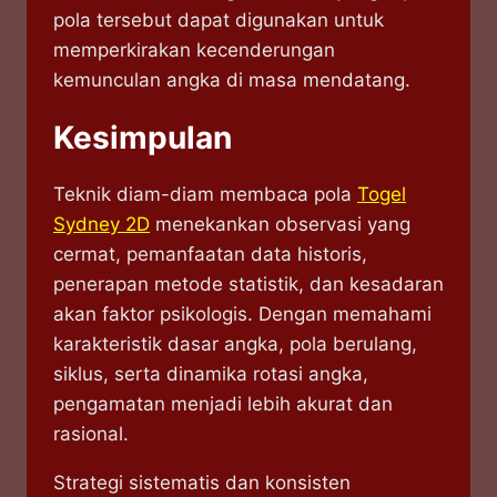
pola tersebut dapat digunakan untuk
memperkirakan kecenderungan
kemunculan angka di masa mendatang.
Kesimpulan
Teknik diam-diam membaca pola
Togel
Sydney 2D
menekankan observasi yang
cermat, pemanfaatan data historis,
penerapan metode statistik, dan kesadaran
akan faktor psikologis. Dengan memahami
karakteristik dasar angka, pola berulang,
siklus, serta dinamika rotasi angka,
pengamatan menjadi lebih akurat dan
rasional.
Strategi sistematis dan konsisten