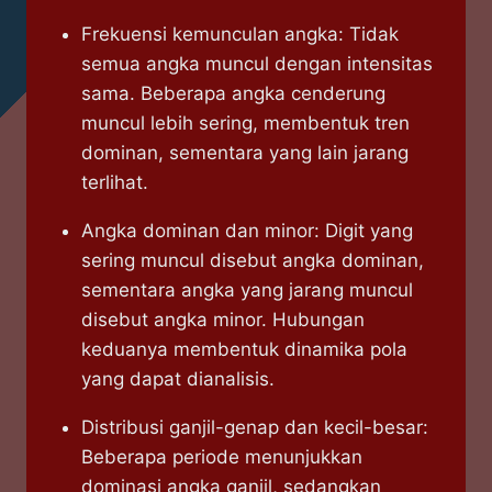
Frekuensi kemunculan angka: Tidak
semua angka muncul dengan intensitas
sama. Beberapa angka cenderung
muncul lebih sering, membentuk tren
dominan, sementara yang lain jarang
terlihat.
Angka dominan dan minor: Digit yang
sering muncul disebut angka dominan,
sementara angka yang jarang muncul
disebut angka minor. Hubungan
keduanya membentuk dinamika pola
yang dapat dianalisis.
Distribusi ganjil-genap dan kecil-besar:
Beberapa periode menunjukkan
dominasi angka ganjil, sedangkan