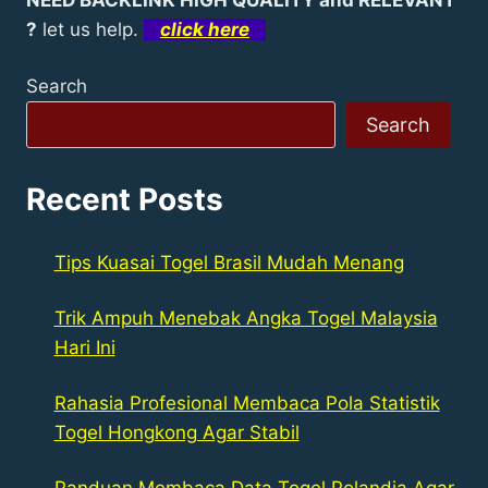
?
let us help.
click here
Search
Search
Recent Posts
Tips Kuasai Togel Brasil Mudah Menang
Trik Ampuh Menebak Angka Togel Malaysia
Hari Ini
Rahasia Profesional Membaca Pola Statistik
Togel Hongkong Agar Stabil
Panduan Membaca Data Togel Polandia Agar