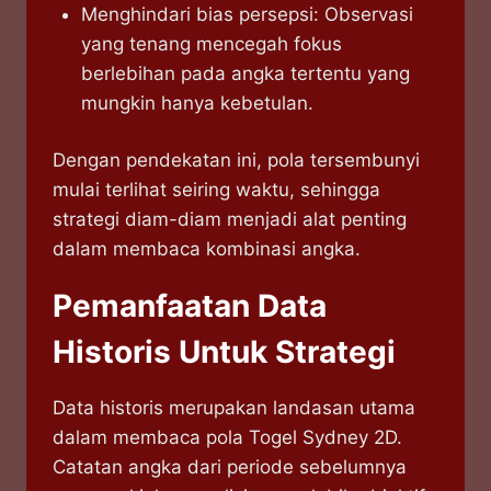
Menghindari bias persepsi: Observasi
yang tenang mencegah fokus
berlebihan pada angka tertentu yang
mungkin hanya kebetulan.
Dengan pendekatan ini, pola tersembunyi
mulai terlihat seiring waktu, sehingga
strategi diam-diam menjadi alat penting
dalam membaca kombinasi angka.
Pemanfaatan Data
Historis Untuk Strategi
Data historis merupakan landasan utama
dalam membaca pola Togel Sydney 2D.
Catatan angka dari periode sebelumnya