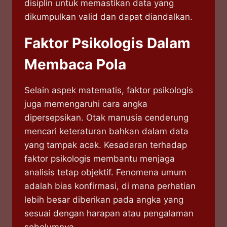
disiplin untuk memastikan data yang
dikumpulkan valid dan dapat diandalkan.
Faktor Psikologis Dalam
Membaca Pola
Selain aspek matematis, faktor psikologis
juga memengaruhi cara angka
dipersepsikan. Otak manusia cenderung
mencari keteraturan bahkan dalam data
yang tampak acak. Kesadaran terhadap
faktor psikologis membantu menjaga
analisis tetap objektif. Fenomena umum
adalah bias konfirmasi, di mana perhatian
lebih besar diberikan pada angka yang
sesuai dengan harapan atau pengalaman
sebelumnya.