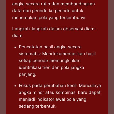
angka secara rutin dan membandingkan
data dari periode ke periode untuk
menemukan pola yang tersembunyi.
Langkah-langkah dalam observasi diam-
diam:
Pencatatan hasil angka secara
sistematis: Mendokumentasikan hasil
setiap periode memungkinkan
identifikasi tren dan pola jangka
panjang.
Fokus pada perubahan kecil: Munculnya
angka minor atau kombinasi baru dapat
menjadi indikator awal pola yang
sedang terbentuk.