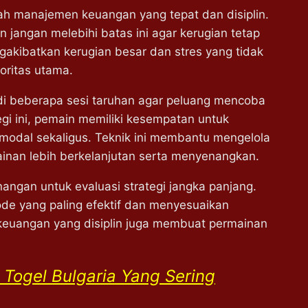
lah manajemen keuangan yang tepat dan disiplin.
jangan melebihi batas ini agar kerugian tetap
ngakibatkan kerugian besar dan stres yang tidak
oritas utama.
di beberapa sesi taruhan agar peluang mencoba
gi ini, pemain memiliki kesempatan untuk
modal sekaligus. Teknik ini membantu mengelola
ainan lebih berkelanjutan serta menyenangkan.
angan untuk evaluasi strategi jangka panjang.
ode yang paling efektif dan menyesuaikan
 keuangan yang disiplin juga membuat permainan
Togel Bulgaria Yang Sering