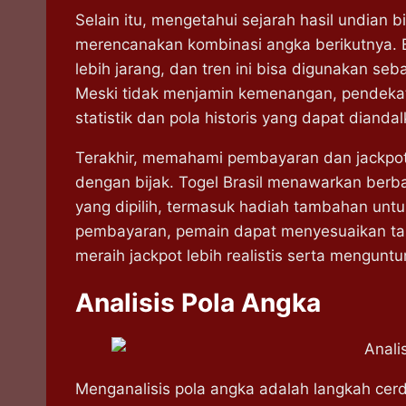
Selain itu, mengetahui sejarah hasil undian
merencanakan kombinasi angka berikutnya. 
lebih jarang, dan tren ini bisa digunakan se
Meski tidak menjamin kemenangan, pendekat
statistik dan pola historis yang dapat diandal
Terakhir, memahami pembayaran dan jackpot 
dengan bijak. Togel Brasil menawarkan berba
yang dipilih, termasuk hadiah tambahan unt
pembayaran, pemain dapat menyesuaikan taru
meraih jackpot lebih realistis serta mengunt
Analisis Pola Angka
Menganalisis pola angka adalah langkah cer