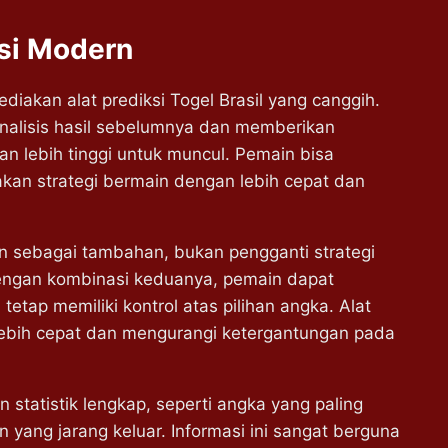
si Modern
ediakan alat prediksi Togel Brasil yang canggih.
nalisis hasil sebelumnya dan memberikan
n lebih tinggi untuk muncul. Pemain bisa
kan strategi bermain dengan lebih cepat dan
an sebagai tambahan, bukan pengganti strategi
. Dengan kombinasi keduanya, pemain dapat
ap memiliki kontrol atas pilihan angka. Alat
bih cepat dan mengurangi ketergantungan pada
 statistik lengkap, seperti angka yang paling
 yang jarang keluar. Informasi ini sangat berguna