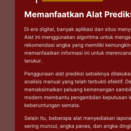
Memanfaatkan Alat Predik
Di era digital, banyak aplikasi dan situs meny
Alat ini menggunakan algoritma untuk menga
rekomendasi angka yang memiliki kemungkina
memanfaatkan informasi ini untuk merencana
terukur.
Penggunaan alat prediksi sebaiknya dilakuk
analisis manual yang telah terbukti efektif
memaksimalkan peluang kemenangan sambil tet
modern membantu pengambilan keputusan le
keberuntungan semata.
Selain itu, beberapa alat menyediakan laporan
sering muncul, angka panas, dan angka dingin