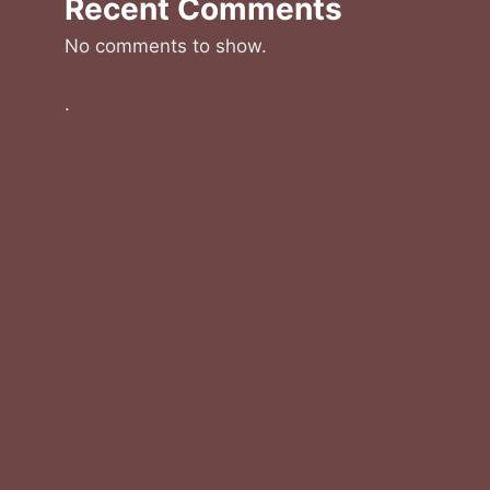
Recent Comments
No comments to show.
.