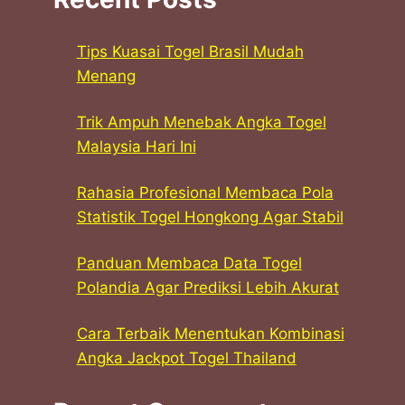
Tips Kuasai Togel Brasil Mudah
Menang
Trik Ampuh Menebak Angka Togel
Malaysia Hari Ini
Rahasia Profesional Membaca Pola
Statistik Togel Hongkong Agar Stabil
Panduan Membaca Data Togel
Polandia Agar Prediksi Lebih Akurat
Cara Terbaik Menentukan Kombinasi
Angka Jackpot Togel Thailand