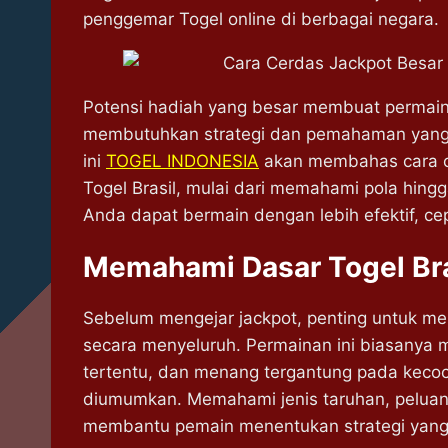
penggemar Togel online di berbagai negara.
Potensi hadiah yang besar membuat permainan
membutuhkan strategi dan pemahaman yang 
ini
TOGEL INDONESIA
akan membahas cara c
Togel Brasil, mulai dari memahami pola hin
Anda dapat bermain dengan lebih efektif, ce
Memahami Dasar Togel Bra
Sebelum mengejar jackpot, penting untuk me
secara menyeluruh. Permainan ini biasanya 
tertentu, dan menang tergantung pada kecoc
diumumkan. Memahami jenis taruhan, peluan
membantu pemain menentukan strategi yang l