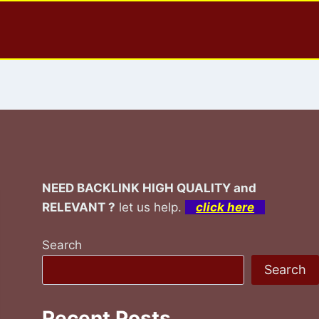
NEED BACKLINK HIGH QUALITY and
RELEVANT ?
let us help.
click here
Search
Search
Recent Posts