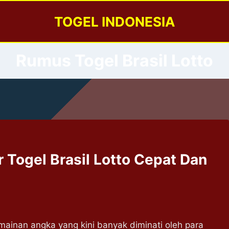
TOGEL INDONESIA
Rumus Togel Brasil Lotto
 Togel Brasil Lotto Cepat Dan
ermainan angka yang kini banyak diminati oleh para