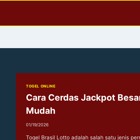
Skip
to
content
TOGEL ONLINE
Cara Cerdas Jackpot Besar
Mudah
01/19/2026
Togel Brasil Lotto adalah salah satu jenis p