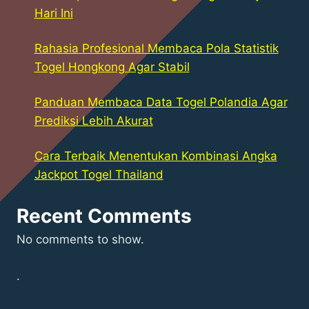
Hari Ini
Rahasia Profesional Membaca Pola Statistik
Togel Hongkong Agar Stabil
Panduan Membaca Data Togel Polandia Agar
Prediksi Lebih Akurat
Cara Terbaik Menentukan Kombinasi Angka
Jackpot Togel Thailand
Recent Comments
No comments to show.
.