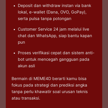
Deposit dan withdraw instan via bank
lokal, e-wallet (Dana, OVO, GoPay),
serta pulsa tanpa potongan
Customer Service 24 jam melalui live
chat dan WhatsApp, siap bantu kapan
pun
Proses verifikasi cepat dan sistem anti-
bot untuk mencegah gangguan pada
akun asli
Bermain di MEME4D berarti kamu bisa
fokus pada strategi dan prediksi angka
tanpa perlu khawatir soal urusan teknis
atau transaksi.