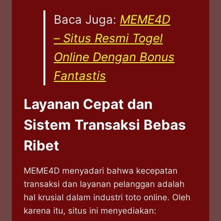
Baca Juga:
MEME4D
– Situs Resmi Togel
Online Dengan Bonus
Fantastis
Layanan Cepat dan
Sistem Transaksi Bebas
Ribet
MEME4D menyadari bahwa kecepatan
transaksi dan layanan pelanggan adalah
hal krusial dalam industri toto online. Oleh
karena itu, situs ini menyediakan: