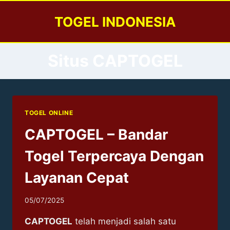
Skip
TOGEL INDONESIA
to
content
Situs CAPTOGEL
TOGEL ONLINE
CAPTOGEL – Bandar
Togel Terpercaya Dengan
Layanan Cepat
05/07/2025
CAPTOGEL
telah menjadi salah satu