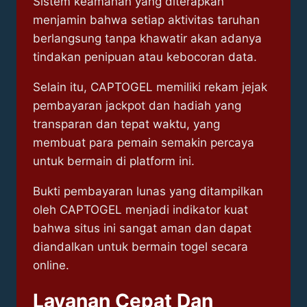
Sistem keamanan yang diterapkan
menjamin bahwa setiap aktivitas taruhan
berlangsung tanpa khawatir akan adanya
tindakan penipuan atau kebocoran data.
Selain itu, CAPTOGEL memiliki rekam jejak
pembayaran jackpot dan hadiah yang
transparan dan tepat waktu, yang
membuat para pemain semakin percaya
untuk bermain di platform ini.
Bukti pembayaran lunas yang ditampilkan
oleh CAPTOGEL menjadi indikator kuat
bahwa situs ini sangat aman dan dapat
diandalkan untuk bermain togel secara
online.
Layanan Cepat Dan