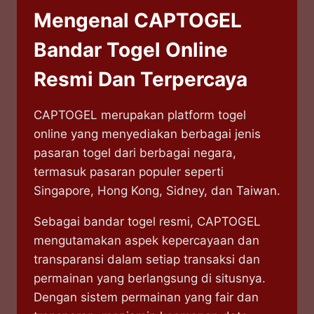
Mengenal CAPTOGEL
Bandar Togel Online
Resmi Dan Terpercaya
CAPTOGEL merupakan platform togel
online yang menyediakan berbagai jenis
pasaran togel dari berbagai negara,
termasuk pasaran populer seperti
Singapore, Hong Kong, Sidney, dan Taiwan.
Sebagai bandar togel resmi, CAPTOGEL
mengutamakan aspek kepercayaan dan
transparansi dalam setiap transaksi dan
permainan yang berlangsung di situsnya.
Dengan sistem permainan yang fair dan