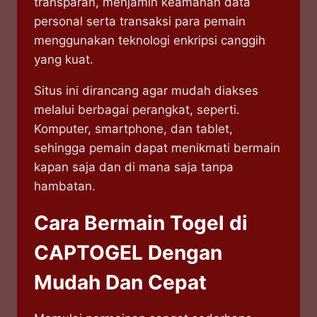
transparan, menjamin keamanan data
personal serta transaksi para pemain
menggunakan teknologi enkripsi canggih
yang kuat.
Situs ini dirancang agar mudah diakses
melalui berbagai perangkat, seperti.
Komputer, smartphone, dan tablet,
sehingga pemain dapat menikmati bermain
kapan saja dan di mana saja tanpa
hambatan.
Cara Bermain Togel di
CAPTOGEL Dengan
Mudah Dan Cepat