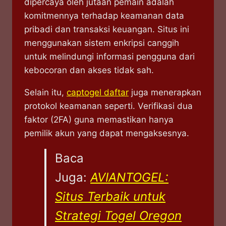
dipercaya oleh jutaan pemain adalah
komitmennya terhadap keamanan data
pribadi dan transaksi keuangan. Situs ini
menggunakan sistem enkripsi canggih
untuk melindungi informasi pengguna dari
kebocoran dan akses tidak sah.
Selain itu,
captogel daftar
juga menerapkan
protokol keamanan seperti. Verifikasi dua
faktor (2FA) guna memastikan hanya
pemilik akun yang dapat mengaksesnya.
Baca
Juga:
AVIANTOGEL:
Situs Terbaik untuk
Strategi Togel Oregon