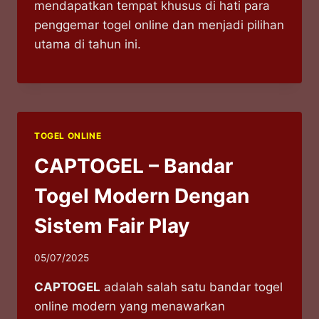
mendapatkan tempat khusus di hati para
penggemar togel online dan menjadi pilihan
utama di tahun ini.
TOGEL ONLINE
CAPTOGEL – Bandar
Togel Modern Dengan
Sistem Fair Play
05/07/2025
CAPTOGEL
adalah salah satu bandar togel
online modern yang menawarkan