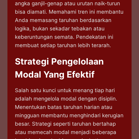
angka ganjil-genap atau urutan naik-turun
bisa diamati. Memahami tren ini membantu
Anda memasang taruhan berdasarkan
logika, bukan sekadar tebakan atau
keberuntungan semata. Pendekatan ini
membuat setiap taruhan lebih terarah.
Strategi Pengelolaan
Modal Yang Efektif
Salah satu kunci untuk menang tiap hari
adalah mengelola modal dengan disiplin.
Menentukan batas taruhan harian atau
mingguan membantu menghindari kerugian
besar. Strategi seperti taruhan bertahap
atau memecah modal menjadi beberapa