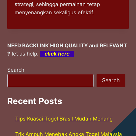
strategi, sehingga permainan tetap
menyenangkan sekaligus efektif.
NEED BACKLINK HIGH QUALITY and RELEVANT
?
let us help.
click here
Search
Search
Recent Posts
Tips Kuasai Togel Brasil Mudah Menang
Trik Ampuh Menebak Angka Togel Malaysia