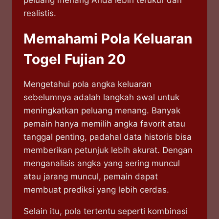
peluang menang Anda lebih terukur dan
realistis.
Memahami Pola Keluaran
Togel Fujian 20
Mengetahui pola angka keluaran
sebelumnya adalah langkah awal untuk
meningkatkan peluang menang. Banyak
pemain hanya memilih angka favorit atau
tanggal penting, padahal data historis bisa
memberikan petunjuk lebih akurat. Dengan
menganalisis angka yang sering muncul
atau jarang muncul, pemain dapat
membuat prediksi yang lebih cerdas.
Selain itu, pola tertentu seperti kombinasi