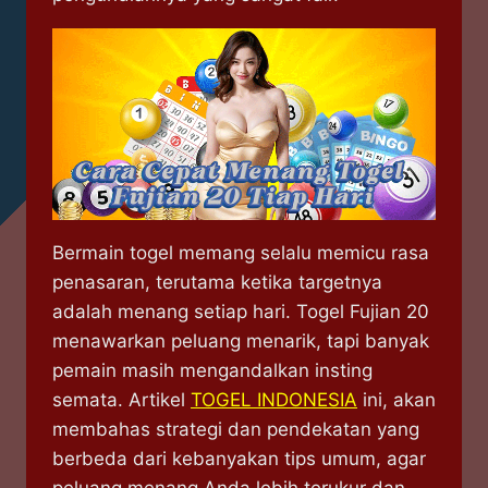
Bermain togel memang selalu memicu rasa
penasaran, terutama ketika targetnya
adalah menang setiap hari. Togel Fujian 20
menawarkan peluang menarik, tapi banyak
pemain masih mengandalkan insting
semata. Artikel
TOGEL INDONESIA
ini, akan
membahas strategi dan pendekatan yang
berbeda dari kebanyakan tips umum, agar