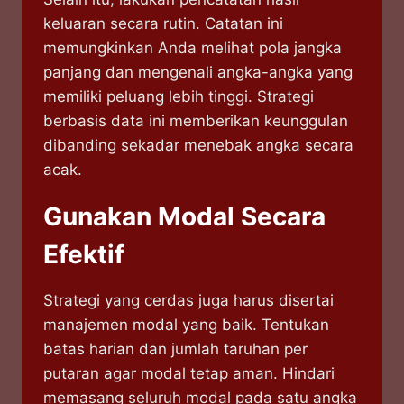
keluaran secara rutin. Catatan ini
memungkinkan Anda melihat pola jangka
panjang dan mengenali angka-angka yang
memiliki peluang lebih tinggi. Strategi
berbasis data ini memberikan keunggulan
dibanding sekadar menebak angka secara
acak.
Gunakan Modal Secara
Efektif
Strategi yang cerdas juga harus disertai
manajemen modal yang baik. Tentukan
batas harian dan jumlah taruhan per
putaran agar modal tetap aman. Hindari
memasang seluruh modal pada satu angka