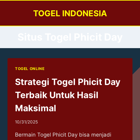
Skip
TOGEL INDONESIA
to
content
Situs Togel Phicit Day
TOGEL ONLINE
Strategi Togel Phicit Day
Terbaik Untuk Hasil
Maksimal
10/31/2025
Bermain Togel Phicit Day bisa menjadi