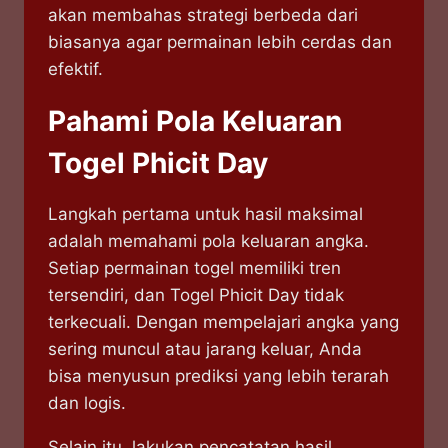
akan membahas strategi berbeda dari
biasanya agar permainan lebih cerdas dan
efektif.
Pahami Pola Keluaran
Togel Phicit Day
Langkah pertama untuk hasil maksimal
adalah memahami pola keluaran angka.
Setiap permainan togel memiliki tren
tersendiri, dan Togel Phicit Day tidak
terkecuali. Dengan mempelajari angka yang
sering muncul atau jarang keluar, Anda
bisa menyusun prediksi yang lebih terarah
dan logis.
Selain itu, lakukan pencatatan hasil