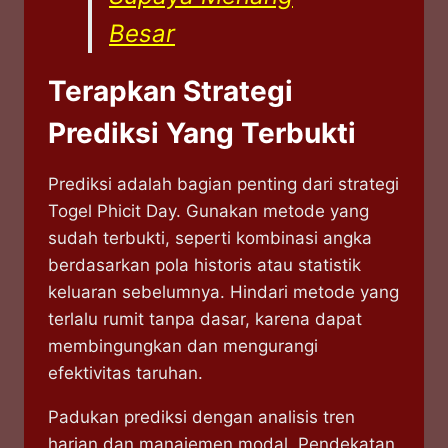
Besar
Terapkan Strategi
Prediksi Yang Terbukti
Prediksi adalah bagian penting dari strategi
Togel Phicit Day. Gunakan metode yang
sudah terbukti, seperti kombinasi angka
berdasarkan pola historis atau statistik
keluaran sebelumnya. Hindari metode yang
terlalu rumit tanpa dasar, karena dapat
membingungkan dan mengurangi
efektivitas taruhan.
Padukan prediksi dengan analisis tren
harian dan manajemen modal. Pendekatan