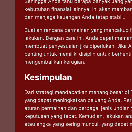
Sehingga Anda tahu berapa banyak uang ya
kebutuhan finansial lainnya. Ini akan memba
dan menjaga keuangan Anda tetap stabil..
Buatlah rencana permainan yang mencakup f
lakukan. Dengan cara ini, Anda dapat meman
membuat penyesuaian jika diperlukan. Jika 
penting untuk memiliki disiplin untuk berhen
mengembalikan kerugian.
Kesimpulan
Dari strategi mendapatkan menang besar di 
yang dapat meningkatkan peluang Anda. Pe
aturan permainan dan berbagai jenis undian
keputusan yang tepat. Kemudian, lakukan ana
atau angka yang sering muncul, yang dapat