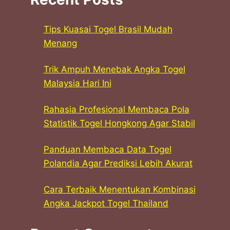
Tips Kuasai Togel Brasil Mudah
Menang
Trik Ampuh Menebak Angka Togel
Malaysia Hari Ini
Rahasia Profesional Membaca Pola
Statistik Togel Hongkong Agar Stabil
Panduan Membaca Data Togel
Polandia Agar Prediksi Lebih Akurat
Cara Terbaik Menentukan Kombinasi
Angka Jackpot Togel Thailand