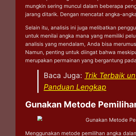
mungkin sering muncul dalam beberapa pengu
jarang ditarik. Dengan mencatat angka-angka
Selain itu, analisis ini juga melibatkan penggu
untuk menilai angka mana yang memiliki pel
analisis yang mendalam, Anda bisa merumuska
Namun, penting untuk diingat bahwa meskipu
merupakan permainan yang bergantung pada
Baca Juga:
Trik Terbaik u
Panduan Lengkap
Gunakan Metode Pemiliha
Menggunakan metode pemilihan angka dalam T