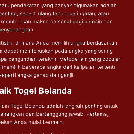
satu pendekatan yang banyak digunakan adalah
nting, seperti ulang tahun, peringatan, atau
kali memberikan makna personal bagi pemain dan
menyenangkan.
atistik, di mana Anda memilih angka berdasarkan
da dapat memfokuskan pada angka yang sering
pa pengundian terakhir. Metode lain yang populer
memilih beberapa angka dari kelipatan tertentu
eperti angka genap dan ganjil.
aik Togel Belanda
ain Togel Belanda adalah langkah penting untuk
enangkan dan bertanggung jawab. Pertama,
belum Anda mulai bermain.