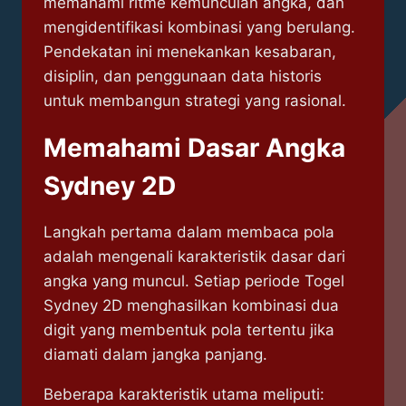
memahami ritme kemunculan angka, dan
mengidentifikasi kombinasi yang berulang.
Pendekatan ini menekankan kesabaran,
disiplin, dan penggunaan data historis
untuk membangun strategi yang rasional.
Memahami Dasar Angka
Sydney 2D
Langkah pertama dalam membaca pola
adalah mengenali karakteristik dasar dari
angka yang muncul. Setiap periode Togel
Sydney 2D menghasilkan kombinasi dua
digit yang membentuk pola tertentu jika
diamati dalam jangka panjang.
Beberapa karakteristik utama meliputi: