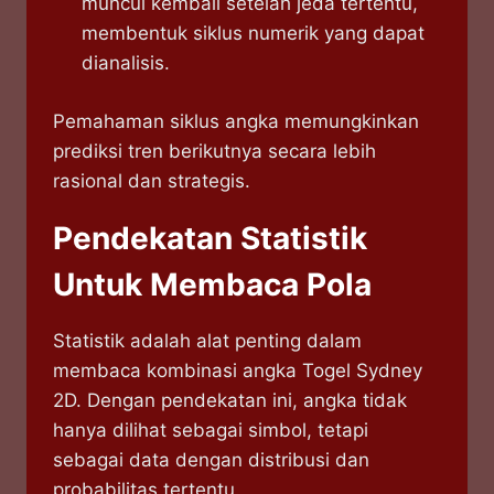
muncul kembali setelah jeda tertentu,
membentuk siklus numerik yang dapat
dianalisis.
Pemahaman siklus angka memungkinkan
prediksi tren berikutnya secara lebih
rasional dan strategis.
Pendekatan Statistik
Untuk Membaca Pola
Statistik adalah alat penting dalam
membaca kombinasi angka Togel Sydney
2D. Dengan pendekatan ini, angka tidak
hanya dilihat sebagai simbol, tetapi
sebagai data dengan distribusi dan
probabilitas tertentu.