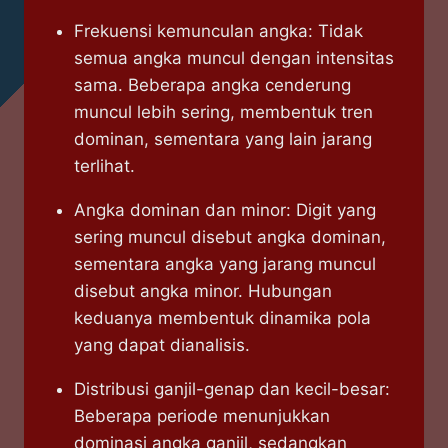
Frekuensi kemunculan angka: Tidak
semua angka muncul dengan intensitas
sama. Beberapa angka cenderung
muncul lebih sering, membentuk tren
dominan, sementara yang lain jarang
terlihat.
Angka dominan dan minor: Digit yang
sering muncul disebut angka dominan,
sementara angka yang jarang muncul
disebut angka minor. Hubungan
keduanya membentuk dinamika pola
yang dapat dianalisis.
Distribusi ganjil-genap dan kecil-besar:
Beberapa periode menunjukkan
dominasi angka ganjil, sedangkan