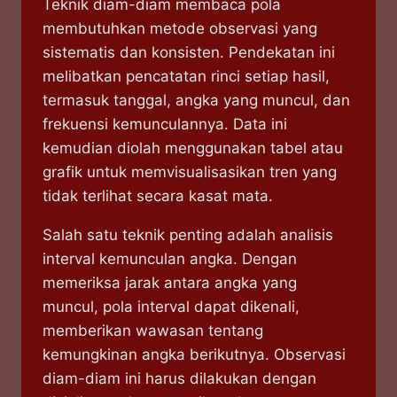
Teknik diam-diam membaca pola
membutuhkan metode observasi yang
sistematis dan konsisten. Pendekatan ini
melibatkan pencatatan rinci setiap hasil,
termasuk tanggal, angka yang muncul, dan
frekuensi kemunculannya. Data ini
kemudian diolah menggunakan tabel atau
grafik untuk memvisualisasikan tren yang
tidak terlihat secara kasat mata.
Salah satu teknik penting adalah analisis
interval kemunculan angka. Dengan
memeriksa jarak antara angka yang
muncul, pola interval dapat dikenali,
memberikan wawasan tentang
kemungkinan angka berikutnya. Observasi
diam-diam ini harus dilakukan dengan