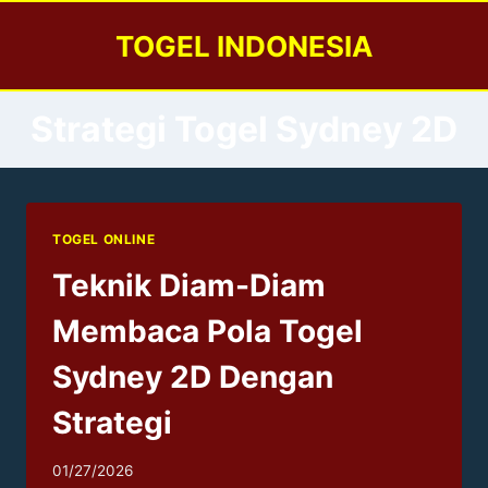
Skip
TOGEL INDONESIA
to
content
Strategi Togel Sydney 2D
TOGEL ONLINE
Teknik Diam-Diam
Membaca Pola Togel
Sydney 2D Dengan
Strategi
01/27/2026