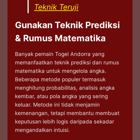
Teknik Teruji
Gunakan Teknik Prediksi
& Rumus Matematika
Banyak pemain Togel Andorra yang
memanfaatkan teknik prediksi dan rumus
matematika untuk mengelola angka.
Beberapa metode populer termasuk
menghitung probabilitas, analisis angka
kembar, atau pola angka yang sering
keluar. Metode ini tidak menjamin
kemenangan, tetapi membantu membuat
keputusan lebih logis daripada sekadar
mengandalkan intuisi.