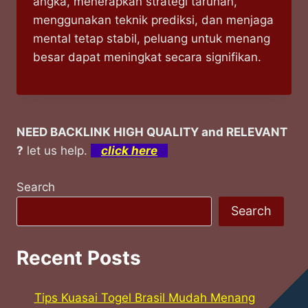
angka, menerapkan strategi taruhan,
menggunakan teknik prediksi, dan menjaga
mental tetap stabil, peluang untuk menang
besar dapat meningkat secara signifikan.
NEED BACKLINK HIGH QUALITY and RELEVANT
?
let us help.
click here
Search
Search
Recent Posts
Tips Kuasai Togel Brasil Mudah Menang