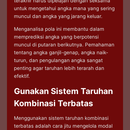
terakhir harus dipelajari dengan seksama
untuk mengetahui angka mana yang sering
muncul dan angka yang jarang keluar.
Menganalisa pola ini membantu dalam
memprediksi angka yang berpotensi
muncul di putaran berikutnya. Pemahaman
tentang angka ganjil-genap, angka naik-
turun, dan pengulangan angka sangat
penting agar taruhan lebih terarah dan
efektif.
Gunakan Sistem Taruhan
Kombinasi Terbatas
Menggunakan sistem taruhan kombinasi
terbatas adalah cara jitu mengelola modal