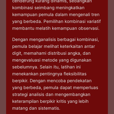
cenderung kurang dinamis, sedangkan
kombinasi seimbang meningkatkan
kemampuan pemula dalam mengenali tren
yang berbeda. Pemilihan kombinasi variatif
membantu melatih kemampuan observasi.
Dengan menganalisis berbagai kombinasi,
pemula belajar melihat keterkaitan antar
digit, memahami distribusi angka, dan
mengevaluasi metode yang digunakan
sebelumnya. Selain itu, latihan ini
menekankan pentingnya fleksibilitas
berpikir. Dengan mencoba pendekatan
yang berbeda, pemula dapat memperluas
strategi analisis dan mengembangkan
keterampilan berpikir kritis yang lebih
matang dan sistematis.