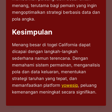
menang, terutama bagi pemain yang ingin
mengoptimalkan strategi berbasis data dan
pola angka.
Kesimpulan
Menang besar di togel California dapat
dicapai dengan langkah-langkah
sederhana namun terencana. Dengan
memahami sistem permainan, menganalisis
pola dan data keluaran, menentukan
strategi taruhan yang tepat, dan
memanfaatkan platform
yowesjp
, peluang
kemenangan meningkat secara signifikan.