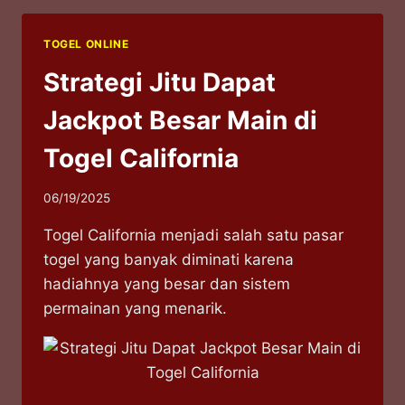
TOGEL ONLINE
Strategi Jitu Dapat
Jackpot Besar Main di
Togel California
06/19/2025
Togel California menjadi salah satu pasar
togel yang banyak diminati karena
hadiahnya yang besar dan sistem
permainan yang menarik.