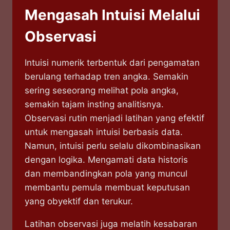
Mengasah Intuisi Melalui
Observasi
Intuisi numerik terbentuk dari pengamatan
berulang terhadap tren angka. Semakin
sering seseorang melihat pola angka,
semakin tajam insting analitisnya.
Observasi rutin menjadi latihan yang efektif
untuk mengasah intuisi berbasis data.
Namun, intuisi perlu selalu dikombinasikan
dengan logika. Mengamati data historis
dan membandingkan pola yang muncul
membantu pemula membuat keputusan
yang obyektif dan terukur.
Latihan observasi juga melatih kesabaran