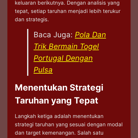
keluaran berikutnya. Dengan analisis yang
tepat, setiap taruhan menjadi lebih terukur
dan strategis.
Baca Juga:
Pola Dan
Trik Bermain Togel
Portugal Dengan
Pulsa
Menentukan Strategi
Taruhan yang Tepat
Langkah ketiga adalah menentukan
strategi taruhan yang sesuai dengan modal
dan target kemenangan. Salah satu