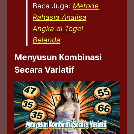
Baca Juga:
Metode
Rahasia Analisa
Angka di Togel
Belanda
Menyusun Kombinasi
Secara Variatif