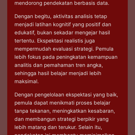
mendorong pendekatan berbasis data.
Dengan begitu, aktivitas analisis tetap
menjadi latihan kognitif yang positif dan
edukatif, bukan sekadar mengejar hasil
tertentu. Ekspektasi realistis juga
mempermudah evaluasi strategi. Pemula
lebih fokus pada peningkatan kemampuan
analitis dan pemahaman tren angka,
sehingga hasil belajar menjadi lebih
maksimal.
Dengan pengelolaan ekspektasi yang baik,
pemula dapat menikmati proses belajar
tanpa tekanan, meningkatkan kesabaran,
dan membangun strategi berpikir yang
lebih matang dan terukur. Selain itu,