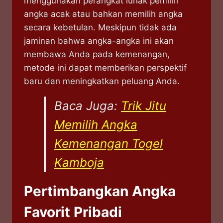
menggunakan perangkat lunak pemilih
angka acak atau bahkan memilih angka
secara kebetulan. Meskipun tidak ada
jaminan bahwa angka-angka ini akan
membawa Anda pada kemenangan,
metode ini dapat memberikan perspektif
baru dan meningkatkan peluang Anda.
Baca Juga:
Trik Jitu
Memilih Angka
Kemenangan Togel
Kamboja
Pertimbangkan Angka
Favorit Pribadi