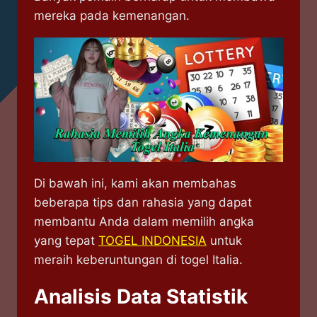
mereka pada kemenangan.
Di bawah ini, kami akan membahas
beberapa tips dan rahasia yang dapat
membantu Anda dalam memilih angka
yang tepat
TOGEL INDONESIA
untuk
meraih keberuntungan di togel Italia.
Analisis Data Statistik