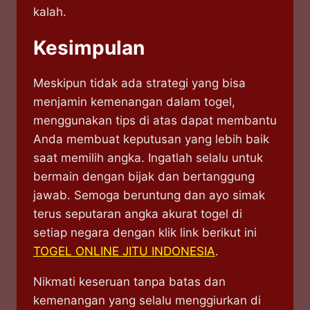
kalah.
Kesimpulan
Meskipun tidak ada strategi yang bisa
menjamin kemenangan dalam togel,
menggunakan tips di atas dapat membantu
Anda membuat keputusan yang lebih baik
saat memilih angka. Ingatlah selalu untuk
bermain dengan bijak dan bertanggung
jawab. Semoga beruntung dan ayo simak
terus seputaran angka akurat togel di
setiap negara dengan klik link berikut ini
TOGEL ONLINE JITU INDONESIA
.
Nikmati keseruan tanpa batas dan
kemenangan yang selalu menggiurkan di