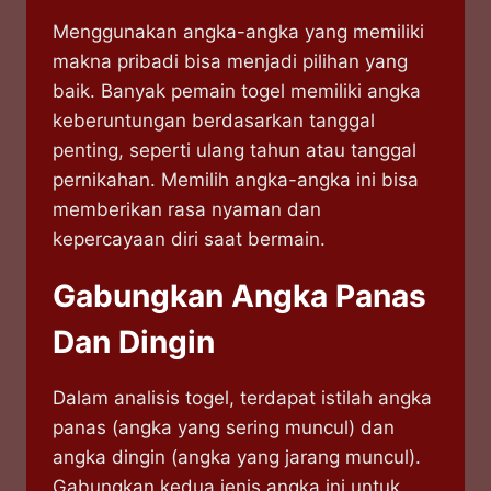
Menggunakan angka-angka yang memiliki
makna pribadi bisa menjadi pilihan yang
baik. Banyak pemain togel memiliki angka
keberuntungan berdasarkan tanggal
penting, seperti ulang tahun atau tanggal
pernikahan. Memilih angka-angka ini bisa
memberikan rasa nyaman dan
kepercayaan diri saat bermain.
Gabungkan Angka Panas
Dan Dingin
Dalam analisis togel, terdapat istilah angka
panas (angka yang sering muncul) dan
angka dingin (angka yang jarang muncul).
Gabungkan kedua jenis angka ini untuk