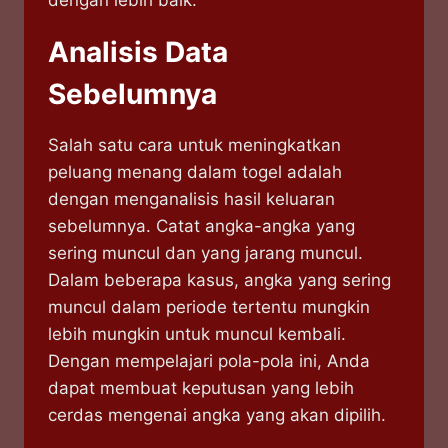
dengan lebih baik.
Analisis Data
Sebelumnya
Salah satu cara untuk meningkatkan
peluang menang dalam togel adalah
dengan menganalisis hasil keluaran
sebelumnya. Catat angka-angka yang
sering muncul dan yang jarang muncul.
Dalam beberapa kasus, angka yang sering
muncul dalam periode tertentu mungkin
lebih mungkin untuk muncul kembali.
Dengan mempelajari pola-pola ini, Anda
dapat membuat keputusan yang lebih
cerdas mengenai angka yang akan dipilih.