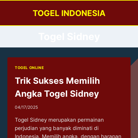
Skip
TOGEL INDONESIA
to
content
Togel Sidney
TOGEL ONLINE
Trik Sukses Memilih
Angka Togel Sidney
04/17/2025
Togel Sidney merupakan permainan
perjudian yang banyak diminati di
Indonesia. Memilih angka, dengan harapan