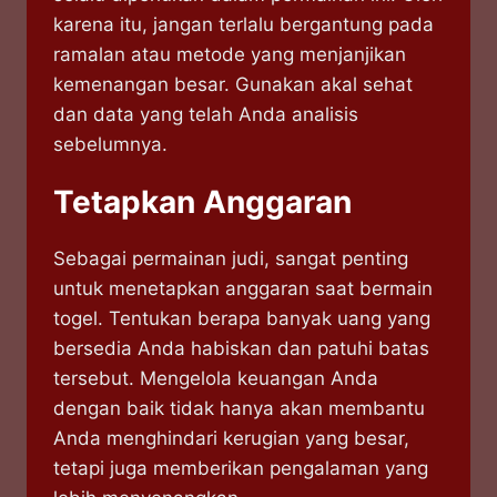
karena itu, jangan terlalu bergantung pada
ramalan atau metode yang menjanjikan
kemenangan besar. Gunakan akal sehat
dan data yang telah Anda analisis
sebelumnya.
Tetapkan Anggaran
Sebagai permainan judi, sangat penting
untuk menetapkan anggaran saat bermain
togel. Tentukan berapa banyak uang yang
bersedia Anda habiskan dan patuhi batas
tersebut. Mengelola keuangan Anda
dengan baik tidak hanya akan membantu
Anda menghindari kerugian yang besar,
tetapi juga memberikan pengalaman yang