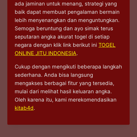
ada jaminan untuk menang, strategi yang
baik dapat membuat pengalaman bermain
lebih menyenangkan dan menguntungkan.
Semoga beruntung dan ayo simak terus
seputaran angka akurat togel di setiap
negara dengan klik link berikut ini
TOGEL
ONLINE JITU INDONESIA
.
Cukup dengan mengikuti beberapa langkah
sederhana. Anda bisa langsung
mengakses berbagai fitur yang tersedia,
mulai dari melihat hasil keluaran angka.
Oleh karena itu, kami merekomendasikan
kitab4d
.