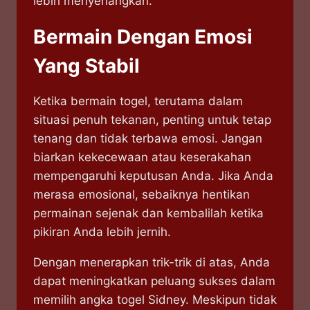
lebih menyenangkan.
Bermain Dengan Emosi
Yang Stabil
Ketika bermain togel, terutama dalam
situasi penuh tekanan, penting untuk tetap
tenang dan tidak terbawa emosi. Jangan
biarkan kekecewaan atau keserakahan
mempengaruhi keputusan Anda. Jika Anda
merasa emosional, sebaiknya hentikan
permainan sejenak dan kembalilah ketika
pikiran Anda lebih jernih.
Dengan menerapkan trik-trik di atas, Anda
dapat meningkatkan peluang sukses dalam
memilih angka togel Sidney. Meskipun tidak