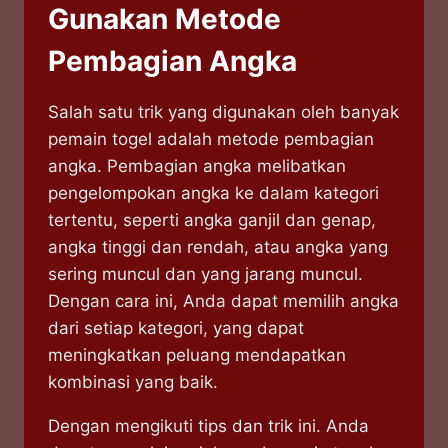
Gunakan Metode
Pembagian Angka
Salah satu trik yang digunakan oleh banyak
pemain togel adalah metode pembagian
angka. Pembagian angka melibatkan
pengelompokan angka ke dalam kategori
tertentu, seperti angka ganjil dan genap,
angka tinggi dan rendah, atau angka yang
sering muncul dan yang jarang muncul.
Dengan cara ini, Anda dapat memilih angka
dari setiap kategori, yang dapat
meningkatkan peluang mendapatkan
kombinasi yang baik.
Dengan mengikuti tips dan trik ini. Anda