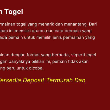
n Togel
ainan togel yang menarik dan menantang. Dari
inan ini memiliki aturan dan cara bermain yang
epada pemain untuk memilih jenis permainan yang
inan dengan format yang berbeda, seperti togel
ngan banyaknya pilihan ini, pemain tidak akan
ng baru untuk dicoba.
rsedia Deposit Termurah Dan