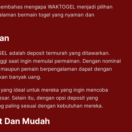
 membahas mengapa WAKTOGEL menjadi pilihan
alaman bermain togel yang nyaman dan
ran
EL adalah deposit termurah yang ditawarkan.
inggi saat ingin memulai permainan. Dengan nominal
la maupun pemain berpengalaman dapat dengan
rkan banyak uang.
yang ideal untuk mereka yang ingin mencoba
sar. Selain itu, dengan opsi deposit yang
ng paling sesuai dengan kebutuhan mereka.
at Dan Mudah