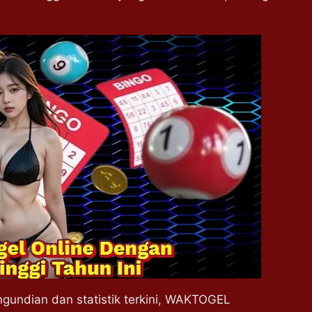
gundian dan statistik terkini, WAKTOGEL