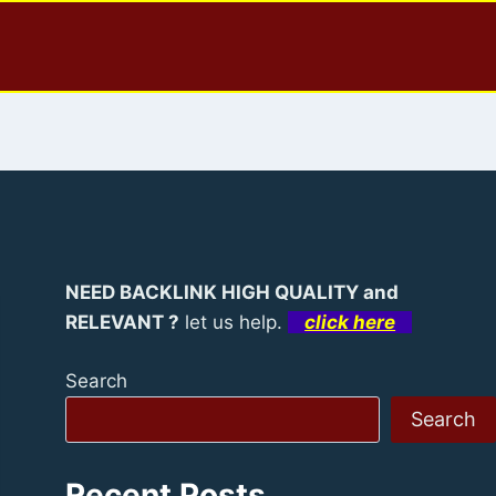
NEED BACKLINK HIGH QUALITY and
RELEVANT ?
let us help.
click here
Search
Search
Recent Posts