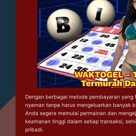
Dengan berbagai metode pembayaran yang fl
nyaman tanpa harus mengeluarkan banyak b
Anda segera memulai permainan dan menge
keamanan tinggi dalam setiap transaksi, seh
pribadi.