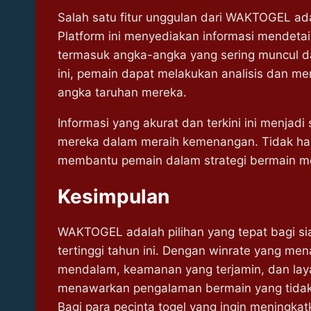
Salah satu fitur unggulan dari WAKTOGEL adal
Platform ini menyediakan informasi mendeta
termasuk angka-angka yang sering muncul d
ini, pemain dapat melakukan analisis dan m
angka taruhan mereka.
Informasi yang akurat dan terkini ini menjad
mereka dalam meraih kemenangan. Tidak han
membantu pemain dalam strategi bermain m
Kesimpulan
WAKTOGEL adalah pilihan yang tepat bagi sia
tertinggi tahun ini. Dengan winrate yang men
mendalam, keamanan yang terjamin, dan la
menawarkan pengalaman bermain yang tidak
Bagi para pecinta togel yang ingin meningk