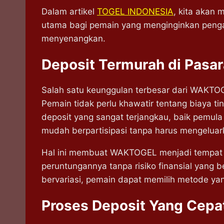
Dalam artikel
TOGEL INDONESIA
, kita akan
utama bagi pemain yang menginginkan peng
menyenangkan.
Deposit Termurah di Pasa
Salah satu keunggulan terbesar dari WAKTOG
Pemain tidak perlu khawatir tentang biaya t
deposit yang sangat terjangkau, baik pemu
mudah berpartisipasi tanpa harus mengelua
Hal ini membuat WAKTOGEL menjadi tempat 
peruntungannya tanpa risiko finansial yang be
bervariasi, pemain dapat memilih metode ya
Proses Deposit Yang Cep