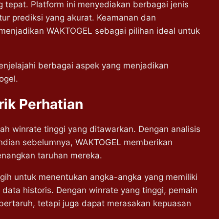
epat. Platform ini menyediakan berbagai jenis
itur prediksi yang akurat. Keamanan dan
 menjadikan WAKTOGEL sebagai pilihan ideal untuk
enjelajahi berbagai aspek yang menjadikan
ogel.
ik Perhatian
h winrate tinggi yang ditawarkan. Dengan analisis
gundian sebelumnya, WAKTOGEL memberikan
enangkan taruhan mereka.
gih untuk menentukan angka-angka yang memiliki
 data historis. Dengan winrate yang tinggi, pemain
 bertaruh, tetapi juga dapat merasakan kepuasan