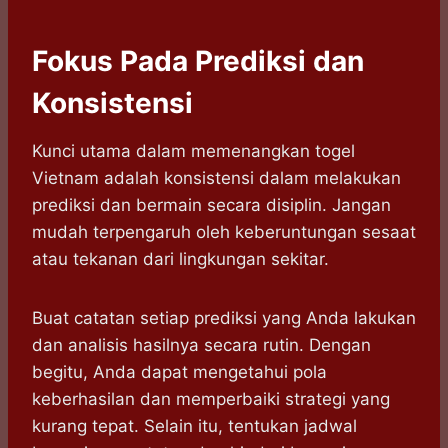
Fokus Pada Prediksi dan
Konsistensi
Kunci utama dalam memenangkan togel
Vietnam adalah konsistensi dalam melakukan
prediksi dan bermain secara disiplin. Jangan
mudah terpengaruh oleh keberuntungan sesaat
atau tekanan dari lingkungan sekitar.
Buat catatan setiap prediksi yang Anda lakukan
dan analisis hasilnya secara rutin. Dengan
begitu, Anda dapat mengetahui pola
keberhasilan dan memperbaiki strategi yang
kurang tepat. Selain itu, tentukan jadwal