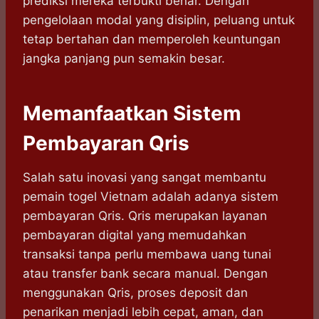
prediksi mereka terbukti benar. Dengan
pengelolaan modal yang disiplin, peluang untuk
tetap bertahan dan memperoleh keuntungan
jangka panjang pun semakin besar.
Memanfaatkan Sistem
Pembayaran Qris
Salah satu inovasi yang sangat membantu
pemain togel Vietnam adalah adanya sistem
pembayaran Qris. Qris merupakan layanan
pembayaran digital yang memudahkan
transaksi tanpa perlu membawa uang tunai
atau transfer bank secara manual. Dengan
menggunakan Qris, proses deposit dan
penarikan menjadi lebih cepat, aman, dan