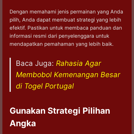
Dengan memahami jenis permainan yang Anda
pilih, Anda dapat membuat strategi yang lebih
efektif. Pastikan untuk membaca panduan dan
informasi resmi dari penyelenggara untuk
mendapatkan pemahaman yang lebih baik.
Baca Juga:
Rahasia Agar
Membobol Kemenangan Besar
di Togel Portugal
Gunakan Strategi Pilihan
Angka