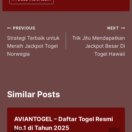
Post
PREVIOUS
NEXT
Strategi Terbaik untuk
Trik Jitu Mendapatkan
navigation
Meraih Jackpot Togel
Jackpot Besar Di
Norwegia
Togel Hawaii
Similar Posts
AVIANTOGEL – Daftar Togel Resmi
No.1 di Tahun 2025