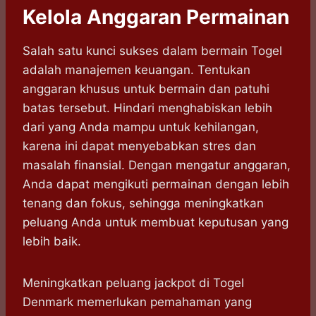
Kelola Anggaran Permainan
Salah satu kunci sukses dalam bermain Togel
adalah manajemen keuangan. Tentukan
anggaran khusus untuk bermain dan patuhi
batas tersebut. Hindari menghabiskan lebih
dari yang Anda mampu untuk kehilangan,
karena ini dapat menyebabkan stres dan
masalah finansial. Dengan mengatur anggaran,
Anda dapat mengikuti permainan dengan lebih
tenang dan fokus, sehingga meningkatkan
peluang Anda untuk membuat keputusan yang
lebih baik.
Meningkatkan peluang jackpot di Togel
Denmark memerlukan pemahaman yang