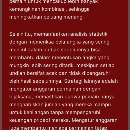
pemain untuk mencakup lebih banyak
kemungkinan kombinasi, sehingga
meningkatkan peluang menang.
Selain itu, memanfaatkan analisis statistik
dengan memeriksa pola angka yang sering
muncul dalam undian sebelumnya bisa
membantu dalam menentukan angka yang
mungkin lebih sering ditarik, meskipun setiap
undian bersifat acak dan tidak dipengaruhi
oleh hasil sebelumnya. Strategi lainnya adalah
mengatur anggaran permainan dengan
bijaksana, memastikan bahwa pemain hanya
menghabiskan jumlah yang mereka mampu
untuk kehilangan tanpa mempengaruhi
keuangan pribadi mereka. Mengatur anggaran
juga membantu menjaga permainan tetap