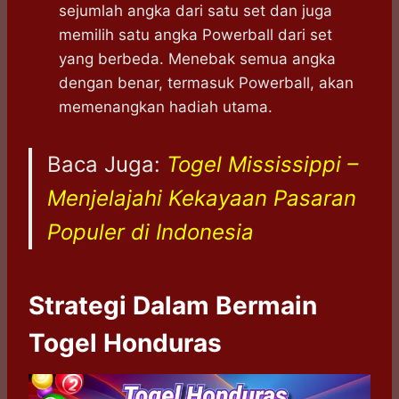
sejumlah angka dari satu set dan juga
memilih satu angka Powerball dari set
yang berbeda. Menebak semua angka
dengan benar, termasuk Powerball, akan
memenangkan hadiah utama.
Baca Juga:
Togel Mississippi –
Menjelajahi Kekayaan Pasaran
Populer di Indonesia
Strategi Dalam Bermain
Togel Honduras