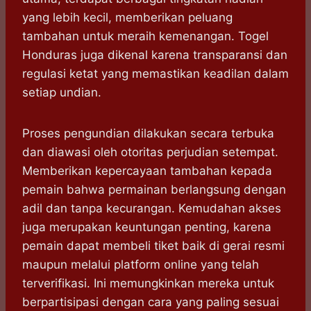
yang lebih kecil, memberikan peluang
tambahan untuk meraih kemenangan. Togel
Honduras juga dikenal karena transparansi dan
regulasi ketat yang memastikan keadilan dalam
setiap undian.
Proses pengundian dilakukan secara terbuka
dan diawasi oleh otoritas perjudian setempat.
Memberikan kepercayaan tambahan kepada
pemain bahwa permainan berlangsung dengan
adil dan tanpa kecurangan. Kemudahan akses
juga merupakan keuntungan penting, karena
pemain dapat membeli tiket baik di gerai resmi
maupun melalui platform online yang telah
terverifikasi. Ini memungkinkan mereka untuk
berpartisipasi dengan cara yang paling sesuai