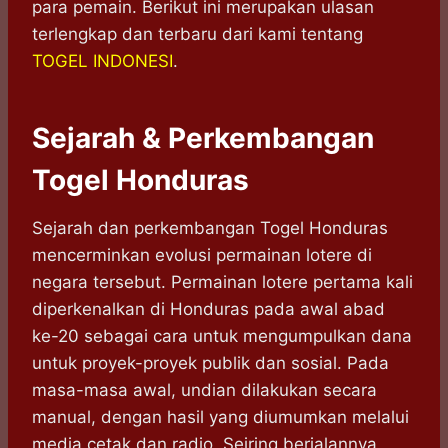
para pemain. Berikut ini merupakan ulasan
terlengkap dan terbaru dari kami tentang
TOGEL INDONESI
.
Sejarah & Perkembangan
Togel Honduras
Sejarah dan perkembangan Togel Honduras
mencerminkan evolusi permainan lotere di
negara tersebut. Permainan lotere pertama kali
diperkenalkan di Honduras pada awal abad
ke-20 sebagai cara untuk mengumpulkan dana
untuk proyek-proyek publik dan sosial. Pada
masa-masa awal, undian dilakukan secara
manual, dengan hasil yang diumumkan melalui
media cetak dan radio. Seiring berjalannya