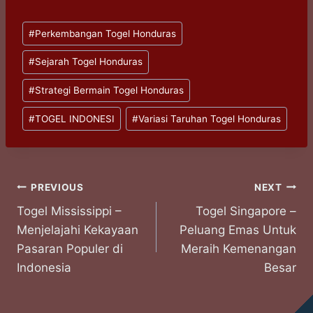
Post
#
Perkembangan Togel Honduras
Tags:
#
Sejarah Togel Honduras
#
Strategi Bermain Togel Honduras
#
TOGEL INDONESI
#
Variasi Taruhan Togel Honduras
Post
PREVIOUS
NEXT
Togel Mississippi –
Togel Singapore –
navigation
Menjelajahi Kekayaan
Peluang Emas Untuk
Pasaran Populer di
Meraih Kemenangan
Indonesia
Besar