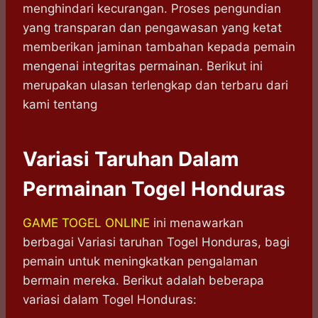
menghindari kecurangan. Proses pengundian
yang transparan dan pengawasan yang ketat
memberikan jaminan tambahan kepada pemain
mengenai integritas permainan. Berikut ini
merupakan ulasan terlengkap dan terbaru dari
kami tentang
Variasi Taruhan Dalam
Permainan Togel Honduras
GAME TOGEL ONLINE
ini menawarkan
berbagai Variasi taruhan Togel Honduras, bagi
pemain untuk meningkatkan pengalaman
bermain mereka. Berikut adalah beberapa
variasi dalam Togel Honduras: