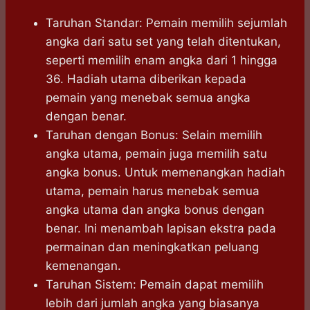
Taruhan Standar: Pemain memilih sejumlah
angka dari satu set yang telah ditentukan,
seperti memilih enam angka dari 1 hingga
36. Hadiah utama diberikan kepada
pemain yang menebak semua angka
dengan benar.
Taruhan dengan Bonus: Selain memilih
angka utama, pemain juga memilih satu
angka bonus. Untuk memenangkan hadiah
utama, pemain harus menebak semua
angka utama dan angka bonus dengan
benar. Ini menambah lapisan ekstra pada
permainan dan meningkatkan peluang
kemenangan.
Taruhan Sistem: Pemain dapat memilih
lebih dari jumlah angka yang biasanya