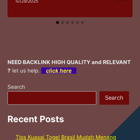
10/29/2025
NEED BACKLINK HIGH QUALITY and RELEVANT
?
let us help.
click here
Search
Search
Recent Posts
Tips Kuasai Togel Brasil Mudah Menang