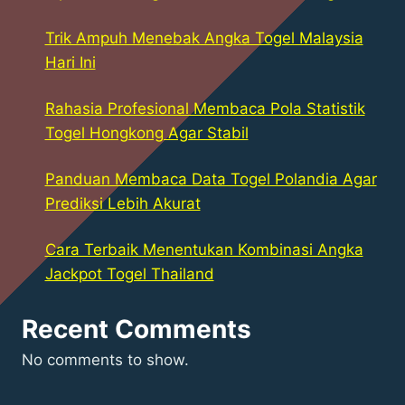
Trik Ampuh Menebak Angka Togel Malaysia
Hari Ini
Rahasia Profesional Membaca Pola Statistik
Togel Hongkong Agar Stabil
Panduan Membaca Data Togel Polandia Agar
Prediksi Lebih Akurat
Cara Terbaik Menentukan Kombinasi Angka
Jackpot Togel Thailand
Recent Comments
No comments to show.