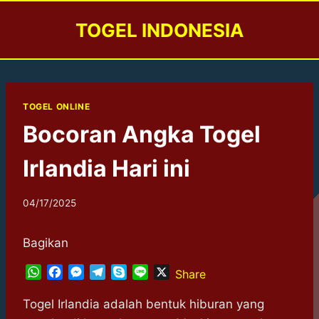
Skip
TOGEL INDONESIA
to
content
TOGEL ONLINE
Bocoran Angka Togel
Irlandia Hari ini
04/17/2025
Bagikan
W
F
M
T
S
L
X
Share
h
a
e
e
k
i
a
c
s
l
y
n
Togel Irlandia adalah bentuk hiburan yang