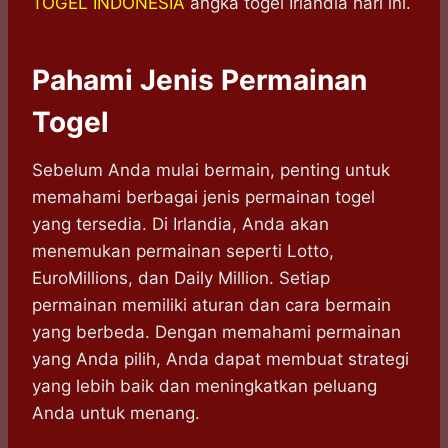
TOGEL INDONESIA
angka togel Irlandia hari ini.
Pahami Jenis Permainan
Togel
Sebelum Anda mulai bermain, penting untuk
memahami berbagai jenis permainan togel
yang tersedia. Di Irlandia, Anda akan
menemukan permainan seperti Lotto,
EuroMillions, dan Daily Million. Setiap
permainan memiliki aturan dan cara bermain
yang berbeda. Dengan memahami permainan
yang Anda pilih, Anda dapat membuat strategi
yang lebih baik dan meningkatkan peluang
Anda untuk menang.