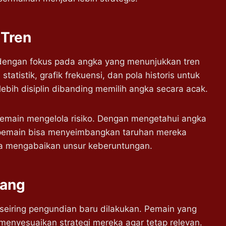
 Tren
engan fokus pada angka yang menunjukkan tren
atistik, grafik frekuensi, dan pola historis untuk
ebih disiplin dibanding memilih angka secara acak.
 pemain mengelola risiko. Dengan mengetahui angka
 pemain bisa menyeimbangkan taruhan mereka
pa mengabaikan unsur keberuntungan.
uang
seiring pengundian baru dilakukan. Pemain yang
menyesuaikan strategi mereka agar tetap relevan.