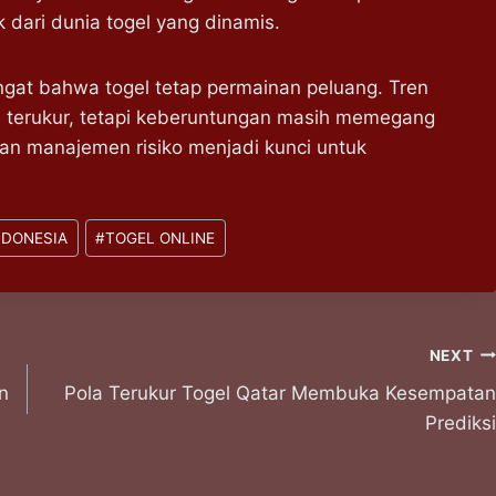
k dari dunia togel yang dinamis.
ngat bahwa togel tetap permainan peluang. Tren
terukur, tetapi keberuntungan masih memegang
an manajemen risiko menjadi kunci untuk
NDONESIA
#
TOGEL ONLINE
NEXT
n
Pola Terukur Togel Qatar Membuka Kesempatan
Prediksi