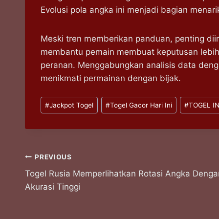
Evolusi pola angka ini menjadi bagian menari
Meski tren memberikan panduan, penting dii
membantu pemain membuat keputusan lebih 
peranan. Menggabungkan analisis data deng
menikmati permainan dengan bijak.
Post
#
Jackpot Togel
#
Togel Gacor Hari Ini
#
TOGEL I
Tags:
Post
PREVIOUS
Togel Rusia Memperlihatkan Rotasi Angka Denga
navigation
Akurasi Tinggi