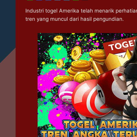
h
a
e
e
k
i
a
c
s
l
y
n
Industri togel Amerika telah menarik perhat
t
e
s
e
p
e
tren yang muncul dari hasil pengundian.
s
b
e
g
e
A
o
n
r
p
o
g
a
p
k
e
m
r