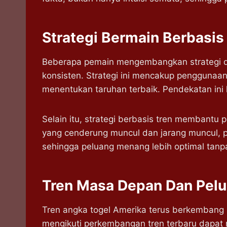
Strategi Bermain Berbasis
Beberapa pemain mengembangkan strategi d
konsisten. Strategi ini mencakup penggunaan st
menentukan taruhan terbaik. Pendekatan ini l
Selain itu, strategi berbasis tren membantu
yang cenderung muncul dan jarang muncul,
sehingga peluang menang lebih optimal tan
Tren Masa Depan Dan Pel
Tren angka togel Amerika terus berkembang 
mengikuti perkembangan tren terbaru dapat 