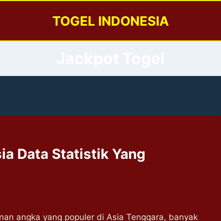
TOGEL INDONESIA
Jackpot Togel
ia Data Statistik Yang
nan angka yang populer di Asia Tenggara, banyak