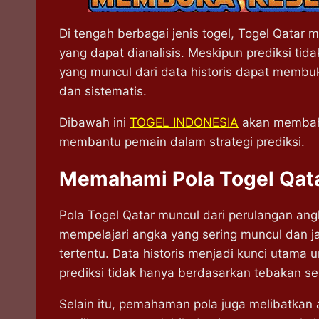
Di tengah berbagai jenis togel, Togel Qatar me
yang dapat dianalisis. Meskipun prediksi t
yang muncul dari data historis dapat membu
dan sistematis.
Dibawah ini
TOGEL INDONESIA
akan membaha
membantu pemain dalam strategi prediksi.
Memahami Pola Togel Qat
Pola Togel Qatar muncul dari perulangan ang
mempelajari angka yang sering muncul dan ja
tertentu. Data historis menjadi kunci utama
prediksi tidak hanya berdasarkan tebakan s
Selain itu, pemahaman pola juga melibatkan 