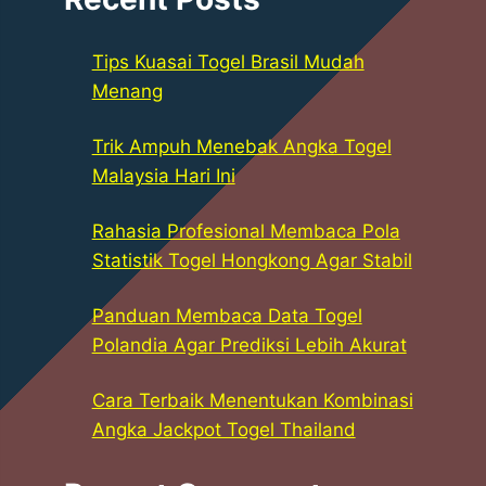
Tips Kuasai Togel Brasil Mudah
Menang
Trik Ampuh Menebak Angka Togel
Malaysia Hari Ini
Rahasia Profesional Membaca Pola
Statistik Togel Hongkong Agar Stabil
Panduan Membaca Data Togel
Polandia Agar Prediksi Lebih Akurat
Cara Terbaik Menentukan Kombinasi
Angka Jackpot Togel Thailand