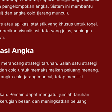
 pengelompokan angka. Sistem ini membantu
) dan angka cold (jarang muncul).
atau aplikasi statistik yang khusus untuk togel.
berikan visualisasi data yang jelas, sehingga
ti.
asi Angka
merancang strategi taruhan. Salah satu strategi
 dan cold untuk memaksimalkan peluang menang.
 angka cold jarang muncul, tetap memiliki
rapkan. Pemain dapat mengatur jumlah taruhan
o kerugian besar, dan meningkatkan peluang