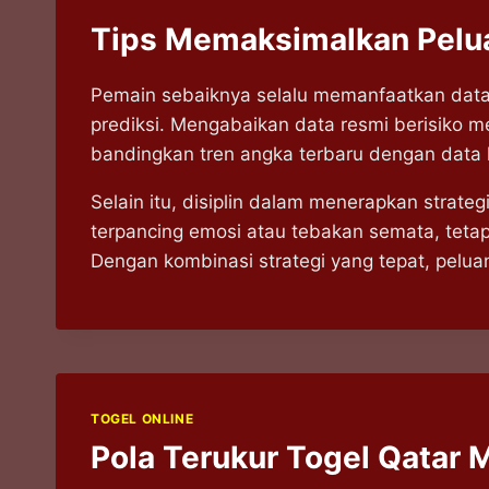
Tips Memaksimalkan Pel
Pemain sebaiknya selalu memanfaatkan data r
prediksi. Mengabaikan data resmi berisiko men
bandingkan tren angka terbaru dengan data hi
Selain itu, disiplin dalam menerapkan strate
terpancing emosi atau tebakan semata, tetapi
Dengan kombinasi strategi yang tepat, pelua
TOGEL ONLINE
Pola Terukur Togel Qatar