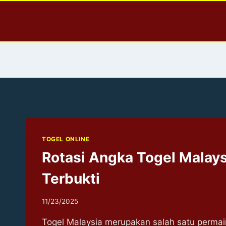
Skip
to
content
TOGEL ONLINE
Rotasi Angka Togel Malays
Terbukti
11/23/2025
Togel Malaysia merupakan salah satu permai