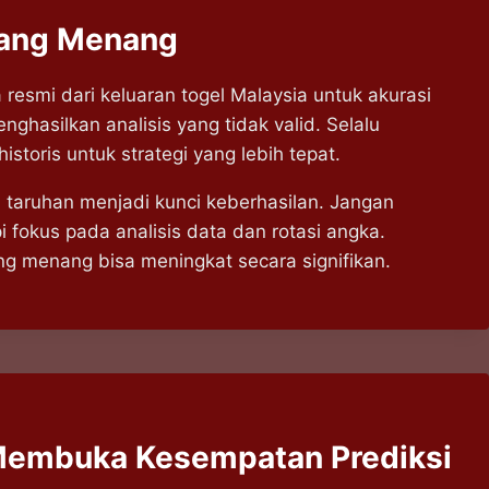
uang Menang
esmi dari keluaran togel Malaysia untuk akurasi
ghasilkan analisis yang tidak valid. Selalu
storis untuk strategi yang lebih tepat.
gi taruhan menjadi kunci keberhasilan. Jangan
 fokus pada analisis data dan rotasi angka.
ng menang bisa meningkat secara signifikan.
 Membuka Kesempatan Prediksi