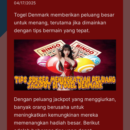
04/17/2025
Togel Denmark memberikan peluang besar
untuk menang, terutama jika dimainkan
dengan tips bermain yang tepat.
Dengan peluang jackpot yang menggiurkan,
banyak orang berusaha untuk
meningkatkan kemungkinan mereka
memenangkan hadiah besar. Berikut