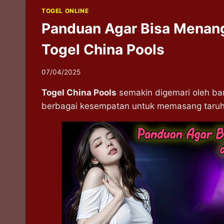
TOGEL ONLINE
Panduan Agar Bisa Menan
Togel China Pools
07/04/2025
Togel China Pools
semakin digemari oleh ba
berbagai kesempatan untuk memasang taruha