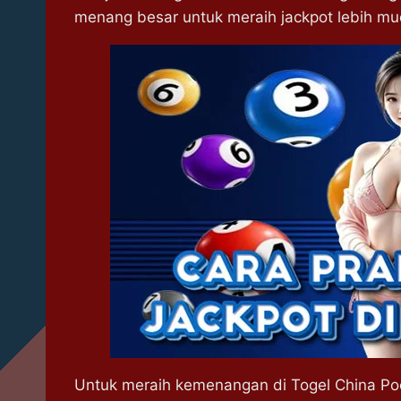
menang besar untuk meraih jackpot lebih mu
Untuk meraih kemenangan di Togel China Poo