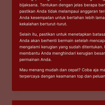
bijaksana. Tentukan dengan jelas berapa ba
pastikan Anda tidak melampaui anggaran te
Anda kesempatan untuk bertahan lebih lama
kekalahan berturut-turut.
Selain itu, pastikan untuk menetapkan bata
Anda akan berhenti bermain setelah mencap
mengalami kerugian yang sudah ditentukan. 
membantu Anda menghindari kerugian besar, 
permainan Anda.
Mau menang mudah dan cepat? Coba aja ma
terpercaya dengan keamanan top dan pelua