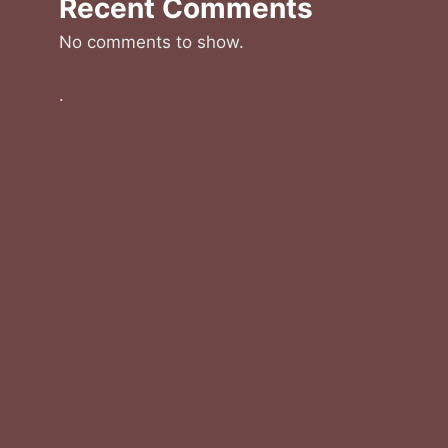
Recent Comments
No comments to show.
.