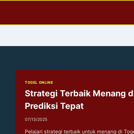
Skip
to
content
TOGEL ONLINE
Strategi Terbaik Menang d
Prediksi Tepat
07/13/2025
Pelajari strategi terbaik untuk menang di Tog