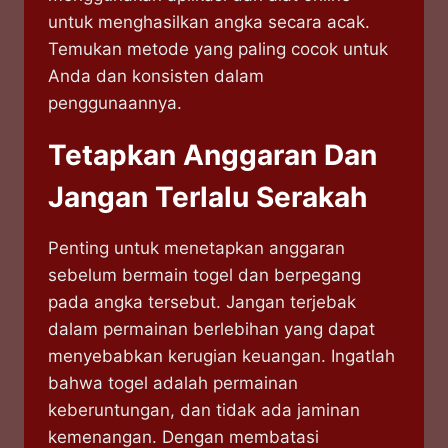
untuk menghasilkan angka secara acak.
Temukan metode yang paling cocok untuk
Anda dan konsisten dalam
penggunaannya.
Tetapkan Anggaran Dan
Jangan Terlalu Serakah
Penting untuk menetapkan anggaran
sebelum bermain togel dan berpegang
pada angka tersebut. Jangan terjebak
dalam permainan berlebihan yang dapat
menyebabkan kerugian keuangan. Ingatlah
bahwa togel adalah permainan
keberuntungan, dan tidak ada jaminan
kemenangan. Dengan membatasi