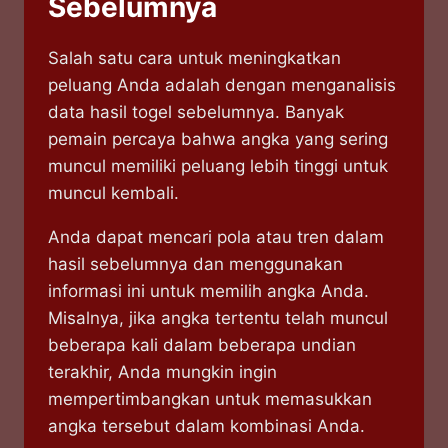
Sebelumnya
Salah satu cara untuk meningkatkan
peluang Anda adalah dengan menganalisis
data hasil togel sebelumnya. Banyak
pemain percaya bahwa angka yang sering
muncul memiliki peluang lebih tinggi untuk
muncul kembali.
Anda dapat mencari pola atau tren dalam
hasil sebelumnya dan menggunakan
informasi ini untuk memilih angka Anda.
Misalnya, jika angka tertentu telah muncul
beberapa kali dalam beberapa undian
terakhir, Anda mungkin ingin
mempertimbangkan untuk memasukkan
angka tersebut dalam kombinasi Anda.