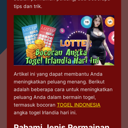
tips dan trik.
Artikel ini yang dapat membantu Anda
meningkatkan peluang menang. Berikut
adalah beberapa cara untuk meningkatkan
peluang Anda dalam bermain togel,
termasuk bocoran
TOGEL INDONESIA
angka togel Irlandia hari ini.
Pahami Jenis Permainan