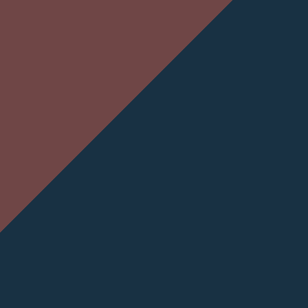
Agen Togel Dakota Online
Terpercaya Hadiah Jackpot
Gacor
08/27/2025