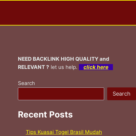
NEED BACKLINK HIGH QUALITY and
RELEVANT ?
let us help.
click here
Search
Search
Recent Posts
Tips Kuasai Togel Brasil Mudah