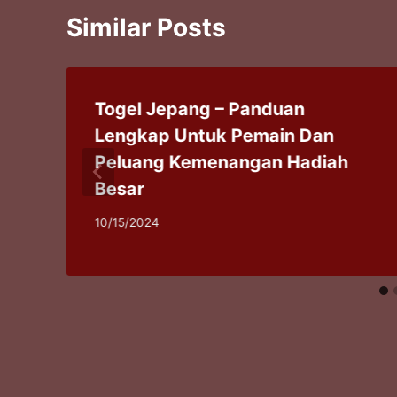
Similar Posts
a
Togel Jepang – Panduan
Lengkap Untuk Pemain Dan
Peluang Kemenangan Hadiah
Besar
10/15/2024