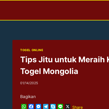
Skip
to
content
TOGEL ONLINE
Tips Jitu untuk Merai
Togel Mongolia
01/14/2025
Bagikan
W
F
M
T
S
L
X
Share