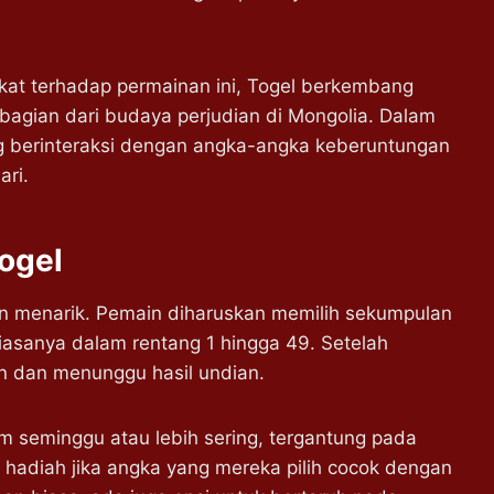
kat terhadap permainan ini, Togel berkembang
 bagian dari budaya perjudian di Mongolia. Dalam
g berinteraksi dengan angka-angka keberuntungan
ari.
ogel
n menarik. Pemain diharuskan memilih sekumpulan
iasanya dalam rentang 1 hingga 49. Setelah
 dan menunggu hasil undian.
am seminggu atau lebih sering, tergantung pada
adiah jika angka yang mereka pilih cocok dengan