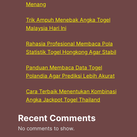
Menang
Trik Ampuh Menebak Angka Togel
Malaysia Hari Ini
Rahasia Profesional Membaca Pola
Statistik Togel Hongkong Agar Stabil
Panduan Membaca Data Togel
Polandia Agar Prediksi Lebih Akurat
Cara Terbaik Menentukan Kombinasi
Angka Jackpot Togel Thailand
Recent Comments
No comments to show.