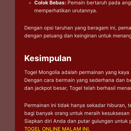
Colok Bebas:
Pemain bertaruh pada angk
memperhatikan urutannya.
Dengan opsi taruhan yang beragam ini, pema
dengan peluang dan keinginan untuk menang
Kesimpulan
Togel Mongolia adalah permainan yang kaya 
Dengan cara bermain yang sederhana dan berb
dan jackpot besar, Togel telah berhasil menar
Permainan ini tidak hanya sekadar hiburan,
bagi banyak orang untuk meraih kesuksesan
Siapkan diri Anda dan putar gulungan untuk 
TOGEL ONLINE MALAM INI
.