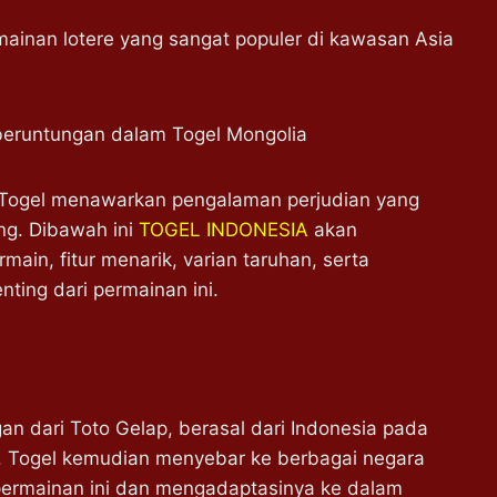
rmainan lotere yang sangat populer di kawasan Asia
 Togel menawarkan pengalaman perjudian yang
ng. Dibawah ini
TOGEL INDONESIA
akan
ain, fitur menarik, varian taruhan, serta
ing dari permainan ini.
n dari Toto Gelap, berasal dari Indonesia pada
a. Togel kemudian menyebar ke berbagai negara
permainan ini dan mengadaptasinya ke dalam